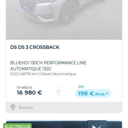
DS DS 3 CROSSBACK
BLUEHDI 130CH PERFORMANCE LINE
AUTOMATIQUE 132G
2022
|
86792 km
|
Diesel
|
Automatique
dès
17 980 €
16 980 €
OU
198 €
/mois
Bayeux
ÉLECTRIQUE