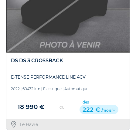
DS DS 3 CROSSBACK
E-TENSE PERFORMANCE LINE 4CV
2022
|
60472 km
|
Electrique
|
Automatique
dès
18 990 €
OU
222 €
/mois
Le Havre