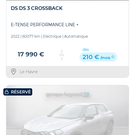
DS DS 3 CROSSBACK
E-TENSE PERFORMANCE LINE +
2022
|
60077 km
|
Electrique
|
Automatique
dès
17 990 €
OU
210 €
/mois
Le Havre
RÉSERVÉ