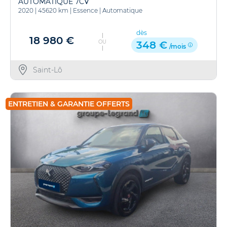
AUTOMATIQUE 7CV
2020
|
45620 km
|
Essence
|
Automatique
dès
18 980 €
OU
348 €
/mois
Saint-Lô
ENTRETIEN & GARANTIE OFFERTS