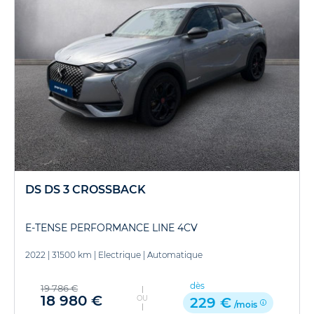
DS DS 3 CROSSBACK
E-TENSE PERFORMANCE LINE 4CV
2022
|
31500 km
|
Electrique
|
Automatique
dès
19 786 €
18 980 €
OU
229 €
/mois