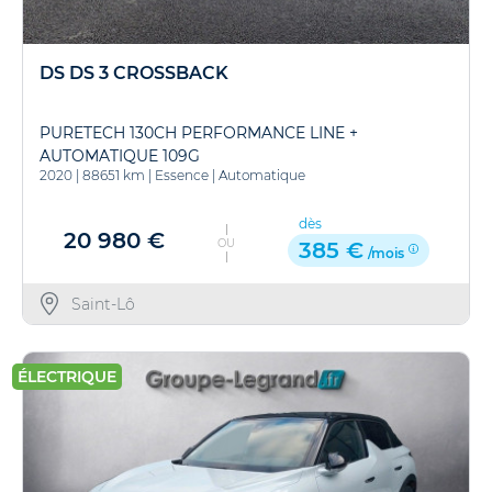
DS DS 3 CROSSBACK
PURETECH 130CH PERFORMANCE LINE +
AUTOMATIQUE 109G
2020
|
88651 km
|
Essence
|
Automatique
dès
20 980 €
OU
385 €
/mois
Saint-Lô
ÉLECTRIQUE