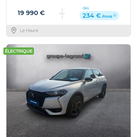
dès
19 990 €
OU
234 €
/mois
Le Havre
ÉLECTRIQUE