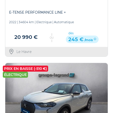
E-TENSE PERFORMANCE LINE +
2022
|
34604 km
|
Electrique
|
Automatique
dès
20 990 €
OU
245 €
/mois
Le Havre
PRIX EN BAISSE (-510 €)
ÉLECTRIQUE