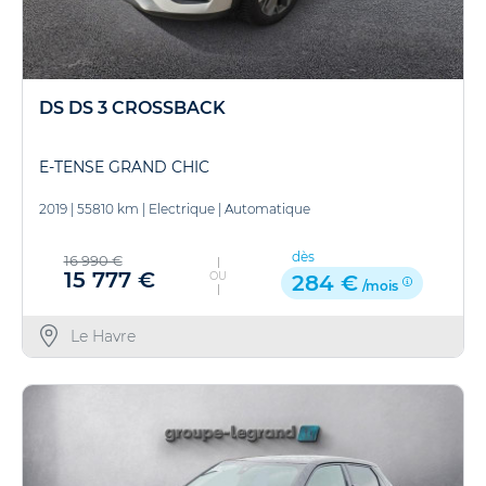
DS DS 3 CROSSBACK
E-TENSE GRAND CHIC
2019
|
55810 km
|
Electrique
|
Automatique
dès
16 990 €
15 777 €
OU
284 €
/mois
Le Havre