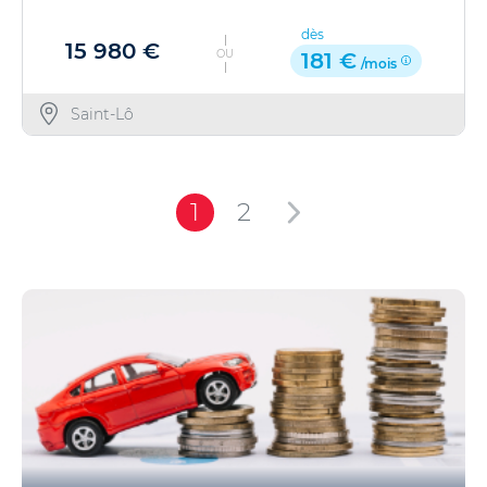
dès
15 980 €
OU
181 €
/mois
Saint-Lô
1
2