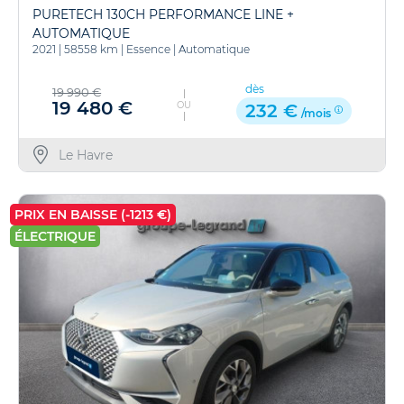
PURETECH 130CH PERFORMANCE LINE +
AUTOMATIQUE
2021
|
58558 km
|
Essence
|
Automatique
dès
19 990 €
19 480 €
OU
232 €
/mois
Le Havre
PRIX EN BAISSE (-1213 €)
ÉLECTRIQUE