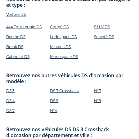
et type :
Voiture DS
4x4 Tout terrain DS
Coupé DS
S.U.V DS
Berline DS
Ludospace DS
Société DS
Break DS
Minibus DS
Cabriolet DS
Monospace DS
Retrouvez nos autres véhicules DS d'occasion par
modèle :
DS 3
DS 7 Crossback
N°7
DS 4
DS 9
N°8
DS 7
N°4
Retrouvez nos véhicules DS DS 3 Crossback
d'occasion par département et ville :