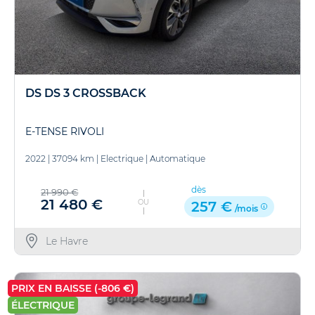
DS DS 3 CROSSBACK
E-TENSE RIVOLI
2022
|
37094 km
|
Electrique
|
Automatique
dès
21 990 €
21 480 €
OU
257 €
/mois
Le Havre
PRIX EN BAISSE (-806 €)
ÉLECTRIQUE