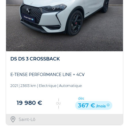
DS DS 3 CROSSBACK
E-TENSE PERFORMANCE LINE + 4CV
2021
|
23613 km
|
Electrique
|
Automatique
dès
19 980 €
OU
367 €
/mois
Saint-Lô