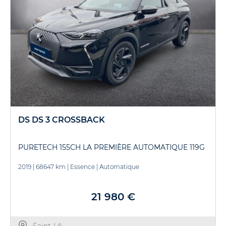
DS DS 3 CROSSBACK
PURETECH 155CH LA PREMIÈRE AUTOMATIQUE 119G
2019
|
68647 km
|
Essence
|
Automatique
21 980 €
Saint-Lô