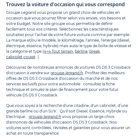
Trouvez la voiture d'occasion qui vous correspond
Groupe Legrand vous propose un grand choix de véhicules en
occasion que vous pourrez filtrer selon vos envies, vos besoins et
votre budget. Notre site groupe vous permettra de définir
facilement tous vos critères. Sélectionnez les caractéristiques
souhaitez pour l’achat de votre future voiture comme par exemple :
La marque et/ou le modèle, le kilométrage, l’année, l’énergie (diesel,
électrique, essence, hybride) mais aussi le type de boîte de vitesse et
la catégorie et type (
4×4 Tout terrain
,
berline
,
break
,
cabriolet
,
coupé
…).
Découvrez de nombreuse annonces de voitures DS DS 3 Crossback
d'occasion à vendre sur
groupe-legrand.fr
. Profitez des meilleurs
offres de DS DS 3 Crossback d'occasion du marché et de nos
services exclusifs pour votre automobile : consultez la fiche
technique et simulez le plan de financement pour votre futur
véhicule DS DS 3 Crossback.
Que vous soyez à la recherche d'une citadine, d'un cabriolet, d’une
grande berline ou d'un SUV... Qu'il soit Diesel, Essence, Hybride ou
Electrique...
groupe-legrand.fr
vous propose un large choix
d'annonces de véhicules d'occasion DS DS 3 Crossback. Nos
voitures sont contrôlées, révisées et garanties pour vous assurer un
achat en toute transparence.