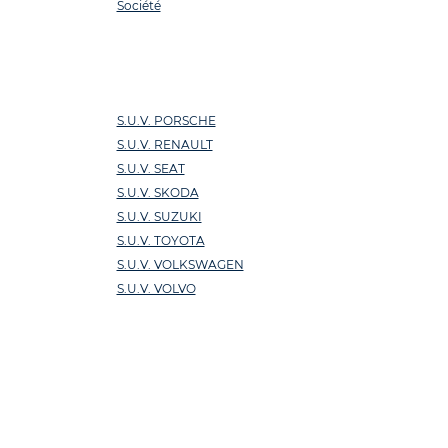
Société
S.U.V. PORSCHE
S.U.V. RENAULT
S.U.V. SEAT
S.U.V. SKODA
S.U.V. SUZUKI
S.U.V. TOYOTA
S.U.V. VOLKSWAGEN
S.U.V. VOLVO