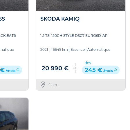
SS
SKODA KAMIQ
ACK EAT6
1.5 TSI 150CH STYLE DSG7 EURO6D-AP
matique
2021
|
46649 km
|
Essence
|
Automatique
dès
20 990 €
OU
 €
245 €
/mois
/mois
Caen