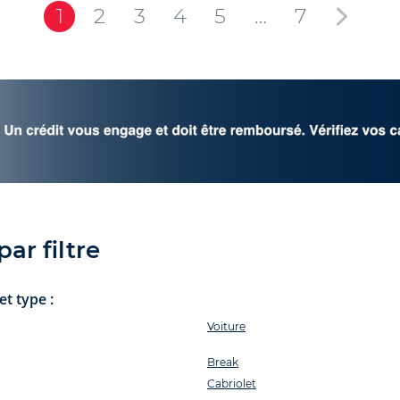
1
2
3
4
5
…
7
ar filtre
t type :
Voiture
Break
Cabriolet