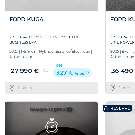
FORD KUGA
FORD K
2.5 DURATEC 190CH FHEV E85 ST-LINE
2.5 DURATEC
BUSINESS BVA
LINE POWER
2023
|
17919 km
|
Hybride : Essence/Electrique
|
2025
|
8764 
Automatique
Automatique
dès
27 990 €
36 490
OU
327 €
/mois
Lisieux
Caen
RÉSERVÉ