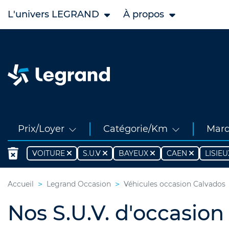
L'univers LEGRAND
À propos
Prix/Loyer
Catégorie/Km
Mar
VOITURE
S.U.V
BAYEUX
CAEN
LISIEU
Accueil
Legrand Occasion
Véhicules occasion Calvados
Nos S.U.V. d'occasion