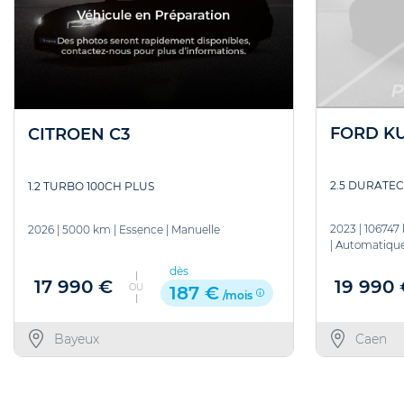
FORD K
CITROEN C3
2.5 DURATEC
1.2 TURBO 100CH PLUS
2023
|
106747
2026
|
5000 km
|
Essence
|
Manuelle
|
Automatiqu
dès
19 990
17 990 €
OU
187 €
/mois
Caen
Bayeux