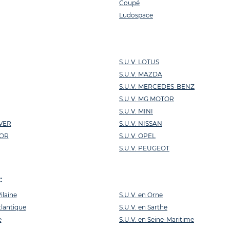
Coupé
Ludospace
S.U.V. LOTUS
S.U.V. MAZDA
S.U.V. MERCEDES-BENZ
S.U.V. MG MOTOR
S.U.V. MINI
VER
S.U.V. NISSAN
TOR
S.U.V. OPEL
S.U.V. PEUGEOT
:
Vilaine
S.U.V. en Orne
tlantique
S.U.V. en Sarthe
e
S.U.V. en Seine-Maritime