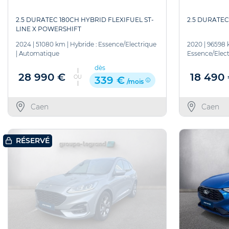
2.5 DURATEC 180CH HYBRID FLEXIFUEL ST-
2.5 DURATEC
LINE X POWERSHIFT
2024
|
51080 km
|
Hybride : Essence/Electrique
2020
|
96598
|
Automatique
Essence/Elect
dès
28 990 €
18 490
OU
339 €
/mois
Caen
Caen
RÉSERVÉ