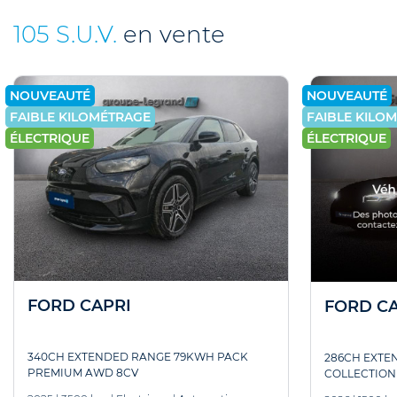
105 S.U.V.
en vente
NOUVEAUTÉ
NOUVEAUTÉ
FAIBLE KILOMÉTRAGE
FAIBLE KILO
ÉLECTRIQUE
ÉLECTRIQUE
FORD CAPRI
FORD CA
340CH EXTENDED RANGE 79KWH PACK
286CH EXTE
PREMIUM AWD 8CV
COLLECTIO