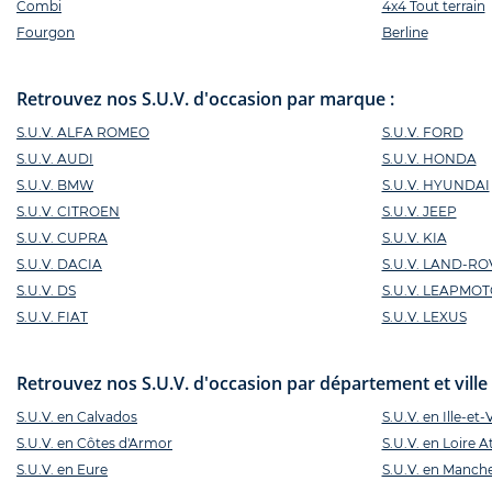
Combi
4x4 Tout terrain
Fourgon
Berline
Retrouvez nos S.U.V. d'occasion par marque :
S.U.V. ALFA ROMEO
S.U.V. FORD
S.U.V. AUDI
S.U.V. HONDA
S.U.V. BMW
S.U.V. HYUNDAI
S.U.V. CITROEN
S.U.V. JEEP
S.U.V. CUPRA
S.U.V. KIA
S.U.V. DACIA
S.U.V. LAND-RO
S.U.V. DS
S.U.V. LEAPMO
S.U.V. FIAT
S.U.V. LEXUS
Retrouvez nos S.U.V. d'occasion par département et ville 
S.U.V. en Calvados
S.U.V. en Ille-et-
S.U.V. en Côtes d'Armor
S.U.V. en Loire A
S.U.V. en Eure
S.U.V. en Manch