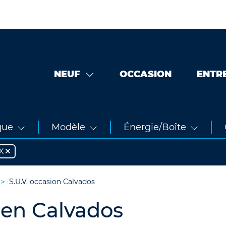
NEUF
OCCASION
ENTR
que
Modèle
Énergie/Boîte
X
S.U.V. occasion Calvados
 en Calvados