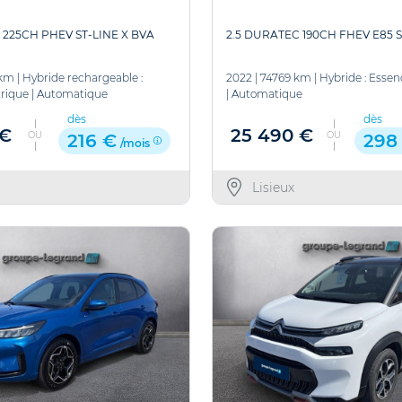
 225CH PHEV ST-LINE X BVA
2.5 DURATEC 190CH FHEV E85 S
 km
|
Hybride rechargeable :
2022
|
74769 km
|
Hybride : Essen
rique
|
Automatique
|
Automatique
dès
dès
 €
25 490 €
OU
OU
216 €
298
/mois
Lisieux