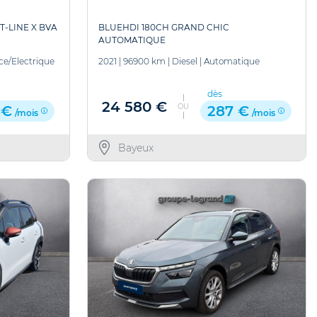
T-LINE X BVA
BLUEHDI 180CH GRAND CHIC
AUTOMATIQUE
ce/Electrique
2021
|
96900 km
|
Diesel
|
Automatique
dès
24 580 €
OU
 €
287 €
/mois
/mois
Bayeux