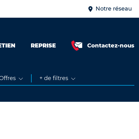
Notre réseau
ETIEN
REPRISE
Contactez-nous
Neuve &
faible km
Occasion
Offres
+ de filtres