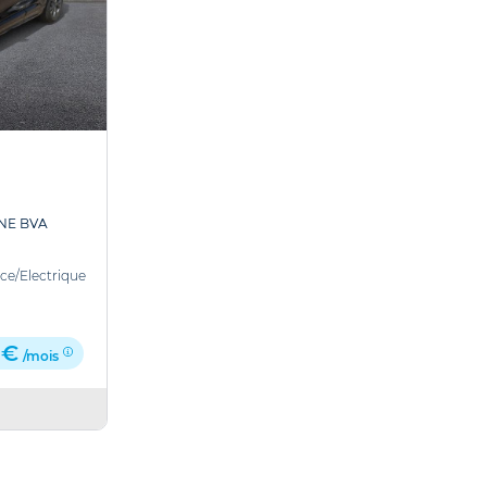
INE BVA
nce/Electrique
 €
/mois