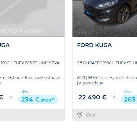
UGA
FORD KUGA
 190CH FHEV E85 ST-LINE X BVA
2.5 DURATEC 190CH FHEV ST-L
 km
|
Hybride : Essence/Electrique
2021
|
68844 km
|
Hybride : Esse
e
|
Automatique
dès
dès
 €
22 490 €
OU
OU
234 €
263
/mois
Caen