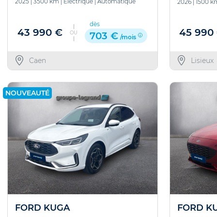
2025
|
3500 km
|
Electrique
|
Automatique
2026
|
1500 k
dès
43 990 €
45 990
OU
703 €
/mois
Caen
Lisieux
NOUVEAUTÉ
FORD KUGA
FORD K