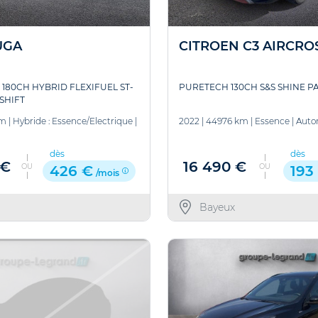
UGA
CITROEN C3 AIRCRO
 180CH HYBRID FLEXIFUEL ST-
PURETECH 130CH S&S SHINE P
SHIFT
km
|
Hybride : Essence/Electrique
|
2022
|
44976 km
|
Essence
|
Auto
dès
dès
 €
16 490 €
OU
OU
426 €
193
/mois
Bayeux