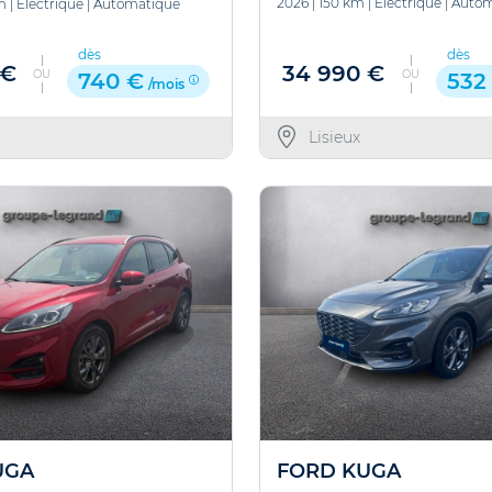
2026
|
150 km
|
Electrique
|
Autom
m
|
Electrique
|
Automatique
dès
dès
34 990 €
 €
OU
OU
532
740 €
/mois
Lisieux
UGA
FORD KUGA