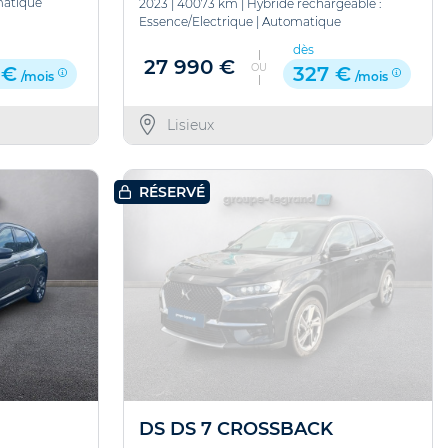
atique
2023
|
40073 km
|
Hybride rechargeable :
Essence/Electrique
|
Automatique
dès
27 990 €
OU
 €
327 €
/mois
/mois
Lisieux
RÉSERVÉ
DS DS 7 CROSSBACK