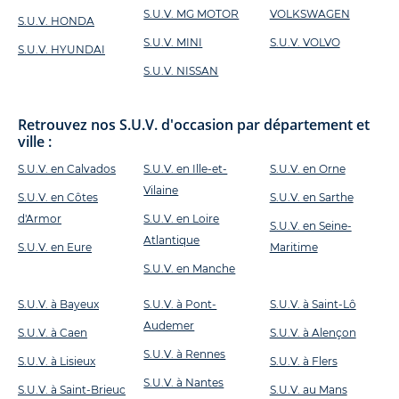
S.U.V. MG MOTOR
VOLKSWAGEN
S.U.V. HONDA
S.U.V. MINI
S.U.V. VOLVO
S.U.V. HYUNDAI
S.U.V. NISSAN
Retrouvez nos S.U.V. d'occasion par département et
ville :
S.U.V. en Calvados
S.U.V. en Ille-et-
S.U.V. en Orne
Vilaine
S.U.V. en Côtes
S.U.V. en Sarthe
d'Armor
S.U.V. en Loire
S.U.V. en Seine-
Atlantique
S.U.V. en Eure
Maritime
S.U.V. en Manche
S.U.V. à Bayeux
S.U.V. à Pont-
S.U.V. à Saint-Lô
Audemer
S.U.V. à Caen
S.U.V. à Alençon
S.U.V. à Rennes
S.U.V. à Lisieux
S.U.V. à Flers
S.U.V. à Nantes
S.U.V. à Saint-Brieuc
S.U.V. au Mans