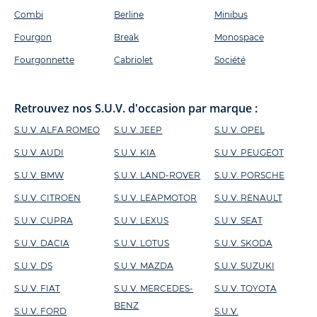
Combi
Berline
Minibus
Fourgon
Break
Monospace
Fourgonnette
Cabriolet
Société
Retrouvez nos S.U.V. d'occasion par marque :
S.U.V. ALFA ROMEO
S.U.V. JEEP
S.U.V. OPEL
S.U.V. AUDI
S.U.V. KIA
S.U.V. PEUGEOT
S.U.V. BMW
S.U.V. LAND-ROVER
S.U.V. PORSCHE
S.U.V. CITROEN
S.U.V. LEAPMOTOR
S.U.V. RENAULT
S.U.V. CUPRA
S.U.V. LEXUS
S.U.V. SEAT
S.U.V. DACIA
S.U.V. LOTUS
S.U.V. SKODA
S.U.V. DS
S.U.V. MAZDA
S.U.V. SUZUKI
S.U.V. FIAT
S.U.V. MERCEDES-
S.U.V. TOYOTA
BENZ
S.U.V. FORD
S.U.V.