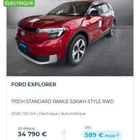
ÉLECTRIQUE
FORD EXPLORER
170CH STANDARD RANGE 52KWH STYLE RWD
2026
|
150 km
|
Electrique
|
Automatique
dès
37 990 €
34 790 €
OU
589 €
/mois