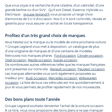
Que vous soyez à la recherche d'une citadine, d'un cabriolet, d’une
grande berline ou d'un SUV... Qu'il soit Diesel, Essence, Hybride ou
Electrique...
groupe-legrand.fr
vous propose un large choix
d'annonces de S.U.V d'occasion. Nos S.U.V sont controlés, révisés et
garantis pour vous assurer un achat en toute transparence.
Profitez d'un très grand choix de marques
Vous hésitez sur la marque ou le modèle de votre prochaine voiture
? Groupe Legrand vous met à disposition, un catalogue de plus
d’une vingtaine de marques et d’une centaine de modèles.
Retrouvez nos marques phares :
Ford occasion
,
Citroën occasion
,
Opel occasion
,
Mazda occasion
,
Suzuki occasion
.
De nombreuses autres références telles que les marques françaises
sont présentes sur notre site :
Renault occasion
,
Peugeot occasion
.
Les marques allemandes vous sont également proposées au
meilleur prix :
Audi occasion
,
Mercedes occasion
,
Volkswagen
occasion
. La liste de tous ces véhicules est mis quotidiennement à
jour et vous permets de profiter rapidement de nos nouveautés.
Des bons plans toute l'année
Groupe Legrand souhaite réinventer l’achat de la voiture occasion.
À ce titre, nous vous proposons des bons plans à ne pas manquer