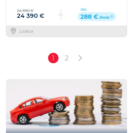
dès
24 590 €
24 390 €
OU
288 €
/mois
Lisieux
1
2