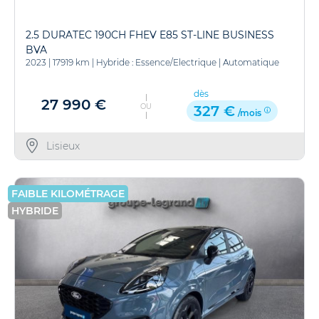
2.5 DURATEC 190CH FHEV E85 ST-LINE BUSINESS
BVA
2023
|
17919 km
|
Hybride : Essence/Electrique
|
Automatique
dès
27 990 €
OU
327 €
/mois
Lisieux
FAIBLE KILOMÉTRAGE
HYBRIDE