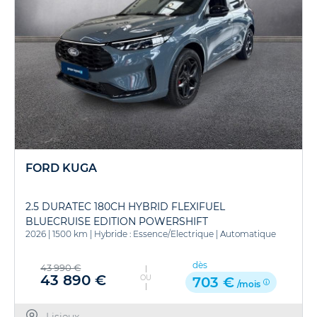
FORD KUGA
2.5 DURATEC 180CH HYBRID FLEXIFUEL
BLUECRUISE EDITION POWERSHIFT
2026
|
1500 km
|
Hybride : Essence/Electrique
|
Automatique
dès
43 990 €
43 890 €
OU
703 €
/mois
Lisieux