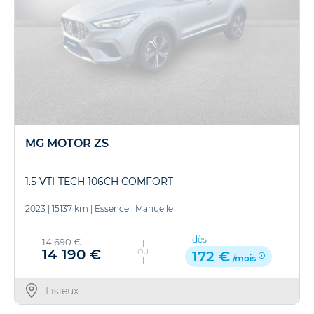
MG MOTOR ZS
1.5 VTI-TECH 106CH COMFORT
2023
|
15137 km
|
Essence
|
Manuelle
dès
14 690 €
14 190 €
OU
172 €
/mois
Lisieux