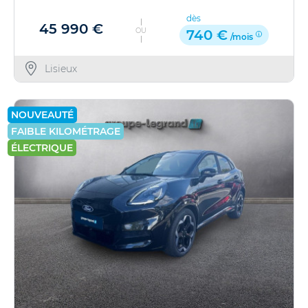
dès
45 990 €
OU
740 €
/mois
Lisieux
NOUVEAUTÉ
FAIBLE KILOMÉTRAGE
ÉLECTRIQUE