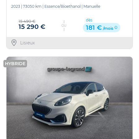
2023
|
73050 km
|
Essence/Bioethanol
|
Manuelle
dès
15 490 €
15 290 €
OU
181 €
/mois
Lisieux
HYBRIDE