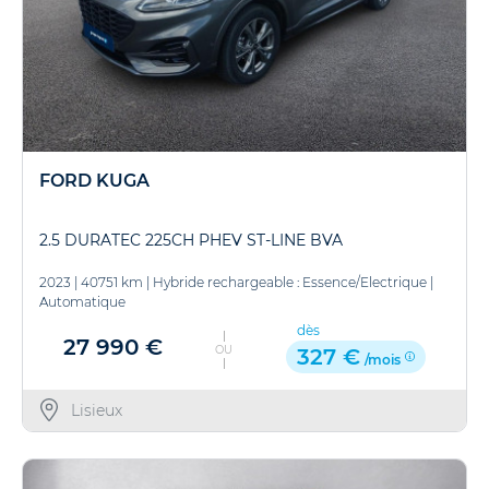
FORD KUGA
2.5 DURATEC 225CH PHEV ST-LINE BVA
2023
|
40751 km
|
Hybride rechargeable : Essence/Electrique
|
Automatique
dès
27 990 €
OU
327 €
/mois
Lisieux