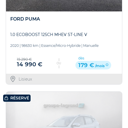
FORD PUMA
1.0 ECOBOOST 125CH MHEV ST-LINE V
2020
|
98630 km
|
Essence/Micro-Hybride
|
Manuelle
dès
15 290 €
14 990 €
OU
179 €
/mois
Lisieux
RÉSERVÉ