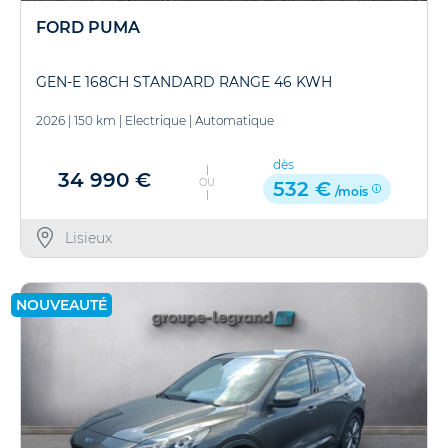
FORD PUMA
GEN-E 168CH STANDARD RANGE 46 KWH
2026
|
150 km
|
Electrique
|
Automatique
dès
34 990 €
OU
532 €
/mois
Lisieux
NOUVEAUTÉ