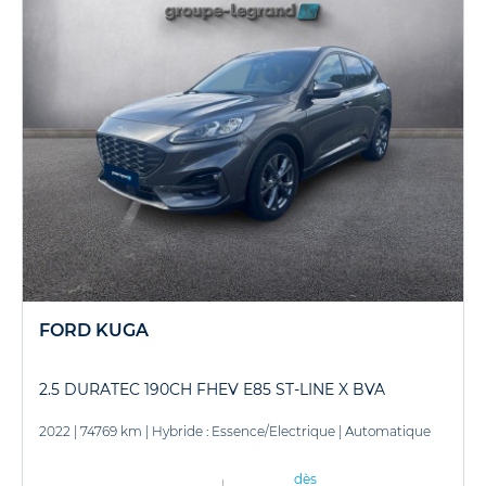
FORD KUGA
2.5 DURATEC 190CH FHEV E85 ST-LINE X BVA
2022
|
74769 km
|
Hybride : Essence/Electrique
|
Automatique
dès