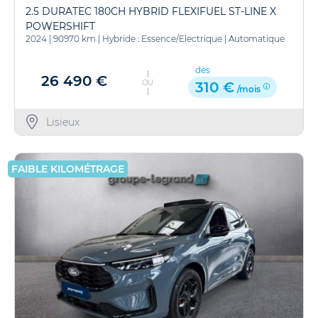
2.5 DURATEC 180CH HYBRID FLEXIFUEL ST-LINE X
POWERSHIFT
2024
|
90970 km
|
Hybride : Essence/Electrique
|
Automatique
dès
26 490 €
OU
310 €
/mois
Lisieux
FAIBLE KILOMÉTRAGE