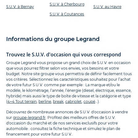
S.U.V. à Cherbourg
S.U.V. à Bernay
S.U.V. au Havre
S.U.V. à Coutances
Informations du groupe Legrand
Trouvez le S.U.V. d'occasion qui vous correspond
Groupe Legrand vous propose un grand choix de S.U.V. en occasion
que vous pourrez filtrer selon vos envies, vos besoins et votre
budget. Notre site groupe vous permettra de définir facilement tous
vos critères. Sélectionnez les caractéristiques souhaitez pour l’achat
de votre futur S.U.V. comme par exemple : La marque et/ou le
modèle, le kilométrage, l’année, l’énergie (diesel, électrique, essence,
hybride) mais aussi le type de boîte de vitesse et la catégorie et type
(
4×4 Tout terrain
,
berline
,
break
,
cabriolet
,
coupé
…).
Découvrez de nombreuse annonces de S.U.V. d'occasion à vendre
sur
groupe-legrand.fr
. Profitez des meilleurs offres de S.U.V.
d'occasion du marché et de nos services exclusifs pour votre
automobile : consultez la fiche technique et simulez le plan de
financement pour votre futur S.U.V..