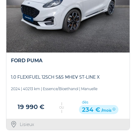
FORD PUMA
1.0 FLEXIFUEL 125CH S&S MHEV ST-LINE X
2024
|
40213 km
|
Essence/Bioethanol
|
Manuelle
dès
19 990 €
OU
234 €
/mois
Lisieux