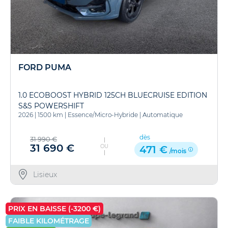
FORD PUMA
1.0 ECOBOOST HYBRID 125CH BLUECRUISE EDITION
S&S POWERSHIFT
2026
|
1500 km
|
Essence/Micro-Hybride
|
Automatique
dès
31 990 €
31 690 €
OU
471 €
/mois
Lisieux
PRIX EN BAISSE (-3200 €)
FAIBLE KILOMÉTRAGE