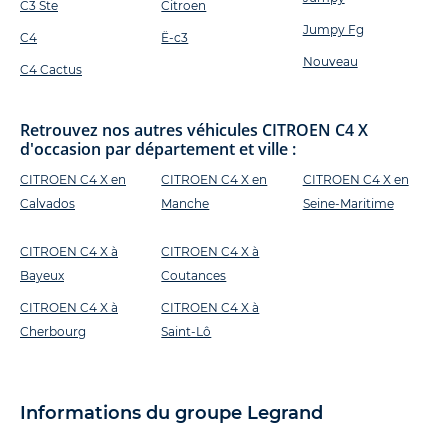
C3 Ste
Citroen
Jumpy Fg
C4
Ë-c3
Nouveau
C4 Cactus
Retrouvez nos autres véhicules CITROEN C4 X
d'occasion par département et ville :
CITROEN C4 X en
CITROEN C4 X en
CITROEN C4 X en
Calvados
Manche
Seine-Maritime
CITROEN C4 X à
CITROEN C4 X à
Bayeux
Coutances
CITROEN C4 X à
CITROEN C4 X à
Cherbourg
Saint-Lô
Informations du groupe Legrand