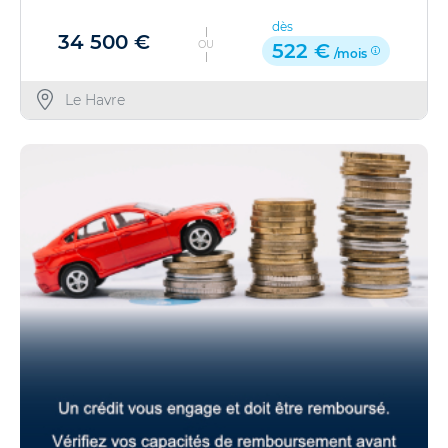
dès
34 500 €
OU
522 €
/mois
Le Havre