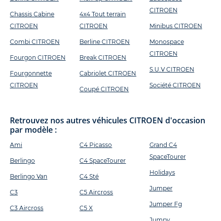
CITROEN
Chassis Cabine
4x4 Tout terrain
CITROEN
CITROEN
Minibus CITROEN
Combi CITROEN
Berline CITROEN
Monospace
CITROEN
Fourgon CITROEN
Break CITROEN
S.U.V CITROEN
Fourgonnette
Cabriolet CITROEN
CITROEN
Société CITROEN
Coupé CITROEN
Retrouvez nos autres véhicules CITROEN d'occasion
par modèle :
Ami
C4 Picasso
Grand C4
SpaceTourer
Berlingo
C4 SpaceTourer
Holidays
Berlingo Van
C4 Sté
Jumper
C3
C5 Aircross
Jumper Fg
C3 Aircross
C5 X
Jumpy