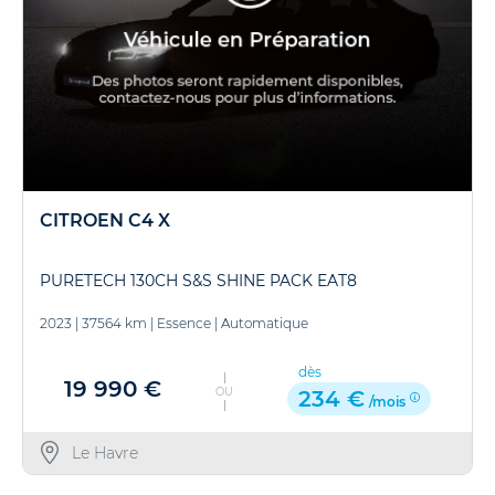
CITROEN C4 X
PURETECH 130CH S&S SHINE PACK EAT8
2023
|
37564 km
|
Essence
|
Automatique
dès
19 990 €
OU
234 €
/mois
Le Havre