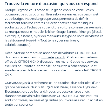
Trouvez la voiture d'occasion qui vous correspond
Groupe Legrand vous propose un grand choix de véhicules en
occasion que vous pourrez filtrer selon vos envies, vos besoins et
votre budget. Notre site groupe vous permettra de définir
facilement tous vos critères. Sélectionnez les caractéristiques
souhaitez pour l’achat de votre future voiture comme par exemple :
La marque et/ou le modèle, le kilométrage, l’année, l’énergie (diesel,
électrique, essence, hybride) mais aussi le type de boîte de vitesse et
la catégorie et type (
4×4 Tout terrain
,
berline
,
break
,
cabriolet
,
coupé
…).
Découvrez de nombreuse annonces de voitures CITROEN C4 X
d'occasion à vendre sur
groupe-legrand.fr
. Profitez des meilleurs
offres de CITROEN C4 X d'occasion du marché et de nos services
exclusifs pour votre automobile : consultez la fiche technique et
simulez le plan de financement pour votre futur véhicule CITROEN
C4 X.
Que vous soyez à la recherche d'une citadine, d'un cabriolet, d’une
grande berline ou d'un SUV... Qu'il soit Diesel, Essence, Hybride ou
Electrique...
groupe-legrand.fr
vous propose un large choix
d'annonces de véhicules d'occasion CITROEN C4 X. Nos voitures
sont contrôlées, révisées et garanties pour vous assurer un achat en
toute transparence.