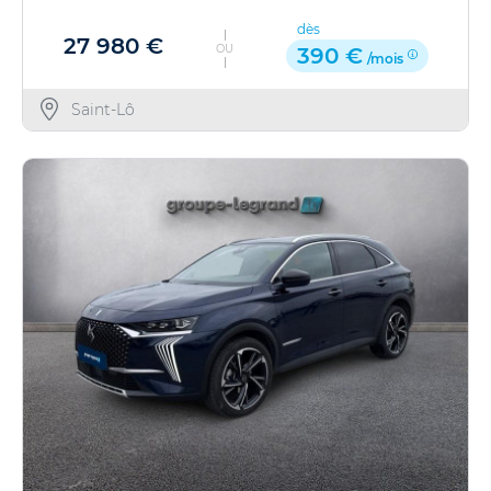
dès
27 980 €
OU
390 €
/mois
Saint-Lô