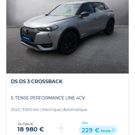
DS DS 3 CROSSBACK
E-TENSE PERFORMANCE LINE 4CV
2022
|
31500 km
|
Electrique
|
Automatique
dès
19 786 €
18 980 €
OU
229 €
/mois