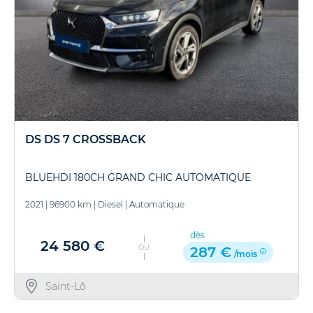
DS DS 7 CROSSBACK
BLUEHDI 180CH GRAND CHIC AUTOMATIQUE
2021
|
96900 km
|
Diesel
|
Automatique
dès
24 580 €
OU
287 €
/mois
Saint-Lô