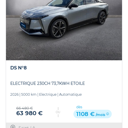
DS N°8
ELECTRIQUE 230CH 73,7KWH ETOILE
2026
|
5000 km
|
Electrique
|
Automatique
dès
66 480 €
63 980 €
OU
1108 €
/mois
Saint-Lô