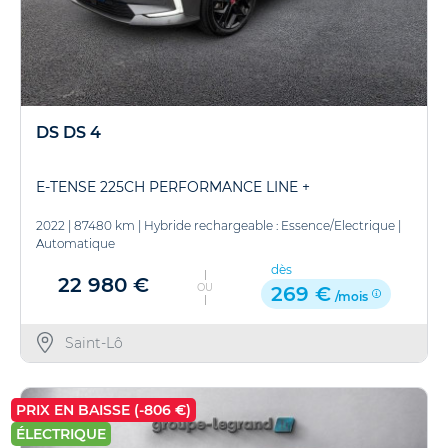
DS DS 4
E-TENSE 225CH PERFORMANCE LINE +
2022
|
87480 km
|
Hybride rechargeable : Essence/Electrique
|
Automatique
dès
22 980 €
OU
269 €
/mois
Saint-Lô
PRIX EN BAISSE (-806 €)
ÉLECTRIQUE