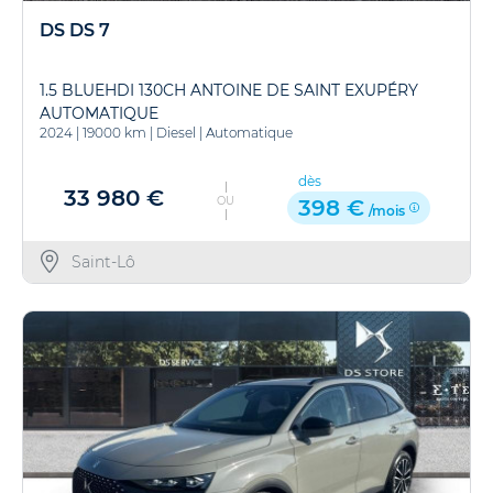
DS DS 7
1.5 BLUEHDI 130CH ANTOINE DE SAINT EXUPÉRY
AUTOMATIQUE
2024
|
19000 km
|
Diesel
|
Automatique
dès
33 980 €
OU
398 €
/mois
Saint-Lô