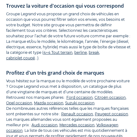
Trouvez la voiture d'occasion qui vous correspond
Groupe Legrand vous propose un grand choix de véhicules en
occasion que vous pourrez filtrer selon vos envies, vos besoins et
votre budget. Notre site groupe vous permettra de définir
facilement tous vos critères. Sélectionnez les caractéristiques
souhaitez pour l’achat de votre future voiture comme par exemple :
La marque et/ou le modèle, le kilométrage, l’année, l’énergie (diesel,
électrique, essence, hybride) mais aussi le type de boîte de vitesse et
la catégorie et type (
4×4 Tout terrain
,
berline
,
break
,
cabriolet
,
coupé
…).
Profitez d'un très grand choix de marques
Vous hésitez sur la marque ou le modèle de votre prochaine voiture
? Groupe Legrand vous met à disposition, un catalogue de plus
d’une vingtaine de marques et d’une centaine de modèles.
Retrouvez nos marques phares :
Ford occasion
,
Citroën occasion
,
Opel occasion
,
Mazda occasion
,
Suzuki occasion
.
De nombreuses autres références telles que les marques françaises
sont présentes sur notre site :
Renault occasion
,
Peugeot occasion
.
Les marques allemandes vous sont également proposées au
meilleur prix :
Audi occasion
,
Mercedes occasion
,
Volkswagen
occasion
. La liste de tous ces véhicules est mis quotidiennement à
jour et vous permets de profiter rapidement de nos nouveautés.