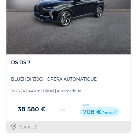
DS DS 7
BLUEHDI 130CH OPERA AUTOMATIQUE
2023
|
43144 km
|
Diesel
|
Automatique
dès
38 580 €
OU
708 €
/mois
Saint-Lô