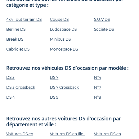
catégorie et type :
4x4 Tout terrain DS
Coupé DS
S.U.V DS
Berline DS
Ludospace DS
Société DS
Break DS
Minibus DS
Cabriolet DS
Monospace DS
Retrouvez nos véhicules DS d'occasion par modèle :
DS 3
DS 7
N°4
DS 3 Crossback
DS 7 Crossback
N°7
DS 4
DS 9
N°8
Retrouvez nos autres voitures DS d'occasion par
département et ville :
Voitures DS en
Voitures DS en Ille-
Voitures DS en