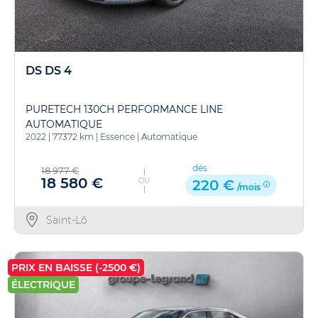
DS DS 4
PURETECH 130CH PERFORMANCE LINE
AUTOMATIQUE
2022
|
77372 km
|
Essence
|
Automatique
dès
18 977 €
18 580 €
OU
220 €
/mois
Saint-Lô
PRIX EN BAISSE (-2500 €)
ÉLECTRIQUE