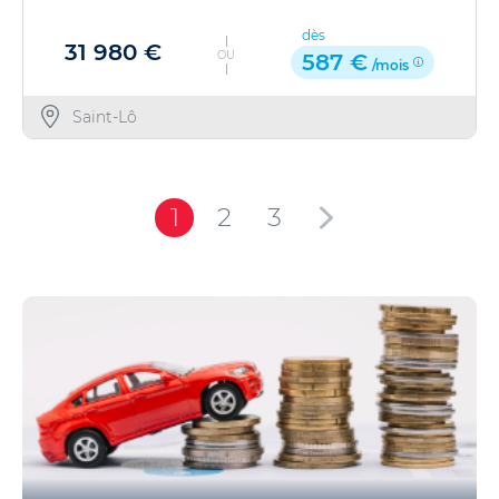
dès
31 980 €
OU
587 €
/mois
Saint-Lô
1
2
3