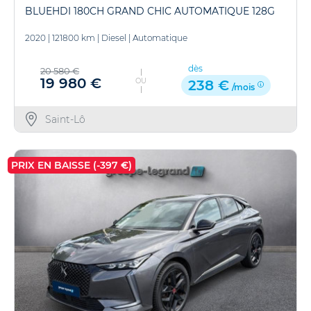
BLUEHDI 180CH GRAND CHIC AUTOMATIQUE 128G
2020
|
121800 km
|
Diesel
|
Automatique
dès
20 580 €
19 980 €
OU
238 €
/mois
Saint-Lô
PRIX EN BAISSE (-397 €)