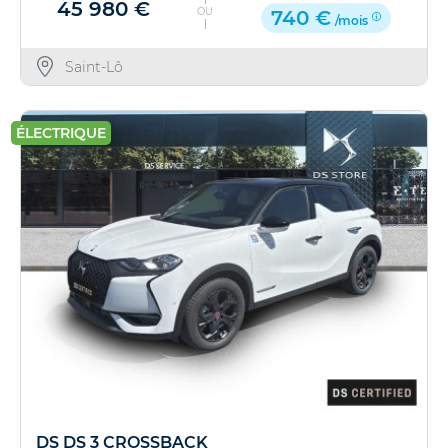
45 980 €
OU
740 €
/mois
Saint-Lô
ÉLECTRIQUE
DS DS 3 CROSSBACK