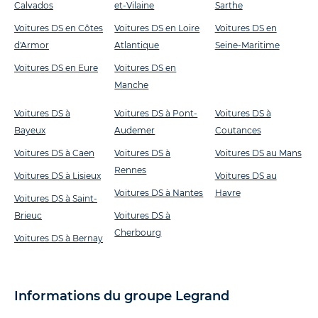
Calvados
et-Vilaine
Sarthe
Voitures DS en Côtes
Voitures DS en Loire
Voitures DS en
d'Armor
Atlantique
Seine-Maritime
Voitures DS en Eure
Voitures DS en
Manche
Voitures DS à
Voitures DS à Pont-
Voitures DS à
Bayeux
Audemer
Coutances
Voitures DS à Caen
Voitures DS à
Voitures DS au Mans
Rennes
Voitures DS à Lisieux
Voitures DS au
Voitures DS à Nantes
Havre
Voitures DS à Saint-
Brieuc
Voitures DS à
Cherbourg
Voitures DS à Bernay
Informations du groupe Legrand