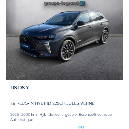
DS DS 7
1.6 PLUG-IN HYBRID 225CH JULES VERNE
2026
|
5000 km
|
Hybride rechargeable : Essence/Electrique
|
Automatique
dès