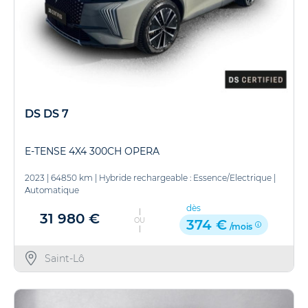
DS DS 7
E-TENSE 4X4 300CH OPERA
2023
|
64850 km
|
Hybride rechargeable : Essence/Electrique
|
Automatique
dès
31 980 €
OU
374 €
/mois
Saint-Lô