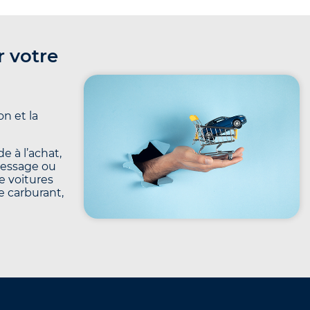
r votre
n et la
e à l’achat,
message ou
e voitures
le carburant,