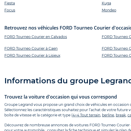
Fiesta
Kuga
Focus
Mondeo
Retrouvez nos véhicules FORD Tourneo Courier d'occasion
FORD Tourneo Courier en Calvados
FORD Tourneo Co
FORD Tourneo Courier à Caen
FORD Tourneo Co
FORD Tourneo Courier à Lisieux
FORD Tourneo Co
Informations du groupe Legran
Trouvez la voiture d'occasion qui vous correspond
Groupe Legrand vous propose un grand choix de véhicules en occasion que
Sélectionnez les caractéristiques souhaitez pour l’achat de votre future 
boîte de vitesse et la catégorie et type (
4×4 Tout terrain
,
berline
,
break
,
ca
Découvrez de nombreuse annonces de voitures FORD Tourneo Courier d
pour votre automobile : consultez la fiche technique et simulez le plan