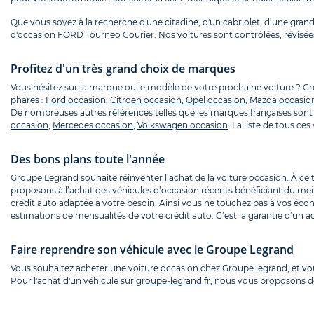
Que vous soyez à la recherche d'une citadine, d'un cabriolet, d’une grande
d'occasion FORD Tourneo Courier. Nos voitures sont contrôlées, révisées
Profitez d'un très grand choix de marques
Vous hésitez sur la marque ou le modèle de votre prochaine voiture ? 
phares :
Ford occasion
,
Citroën occasion
,
Opel occasion
,
Mazda occasio
De nombreuses autres références telles que les marques françaises sont 
occasion
,
Mercedes occasion
,
Volkswagen occasion
. La liste de tous c
Des bons plans toute l'année
Groupe Legrand souhaite réinventer l’achat de la voiture occasion. À ce
proposons à l’achat des véhicules d’occasion récents bénéficiant du mei
crédit auto adaptée à votre besoin. Ainsi vous ne touchez pas à vos écon
estimations de mensualités de votre crédit auto. C’est la garantie d’un ac
Faire reprendre son véhicule avec le Groupe Legrand
Vous souhaitez acheter une voiture occasion chez Groupe legrand, et v
Pour l'achat d'un véhicule sur
groupe-legrand.fr
, nous vous proposons de