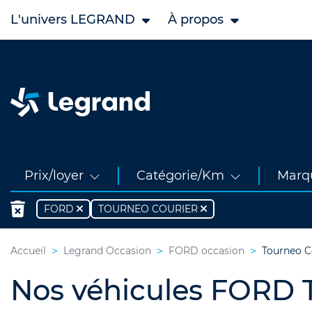
L'univers LEGRAND
À propos
Prix/loyer
Catégorie/Km
Marq
FORD
TOURNEO COURIER
Accueil
Legrand Occasion
FORD occasion
Tourneo C
Nos véhicules FORD T