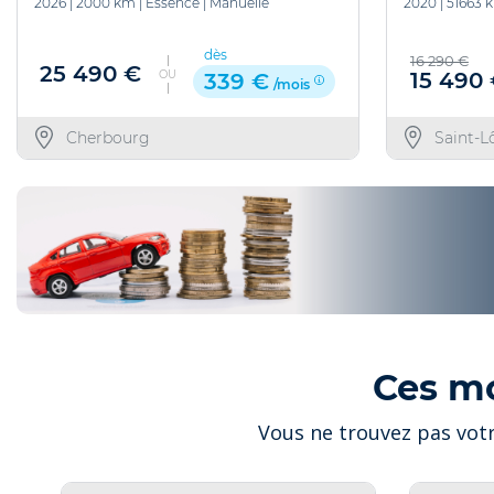
2026
|
2000 km
|
Essence
|
Manuelle
2020
|
51663 
dès
16 290 €
25 490 €
OU
15 490
339 €
/mois
Cherbourg
Saint-L
Ces m
Vous ne trouvez pas votr