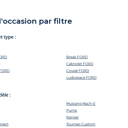
occasion par filtre
t type :
FORD
Break FORD
Cabriolet FORD
n FORD
Coupé FORD
Ludospace FORD
èle :
Mustang Mach-E
Puma
Ranger
nnect
Tourneo Custom