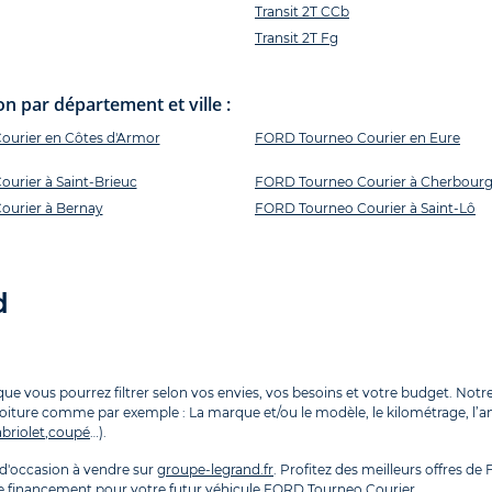
Transit 2T CCb
Transit 2T Fg
 par département et ville :
urier en Côtes d'Armor
FORD Tourneo Courier en Eure
urier à Saint-Brieuc
FORD Tourneo Courier à Cherbour
urier à Bernay
FORD Tourneo Courier à Saint-Lô
d
 vous pourrez filtrer selon vos envies, vos besoins et votre budget. Notre 
voiture comme par exemple : La marque et/ou le modèle, le kilométrage, l’anné
briolet
,
coupé
…).
'occasion à vendre sur
groupe-legrand.fr
. Profitez des meilleurs offres d
 de financement pour votre futur véhicule FORD Tourneo Courier.