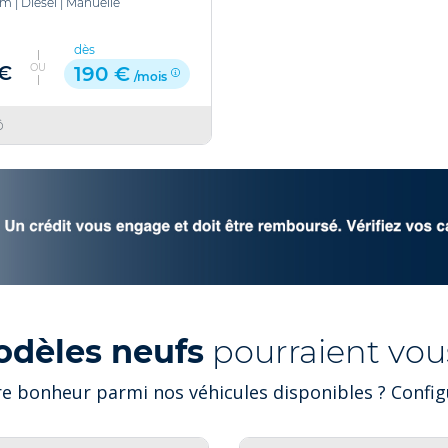
km
|
Diesel
|
Manuelle
dès
OU
 €
190 €
/mois
ô
odèles neufs
pourraient vous
e bonheur parmi nos véhicules disponibles ? Configu