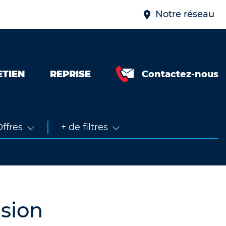
Notre réseau
ETIEN
REPRISE
Contactez-nous
Neuve &
faible km
Occasion
ffres
+ de filtres
sion