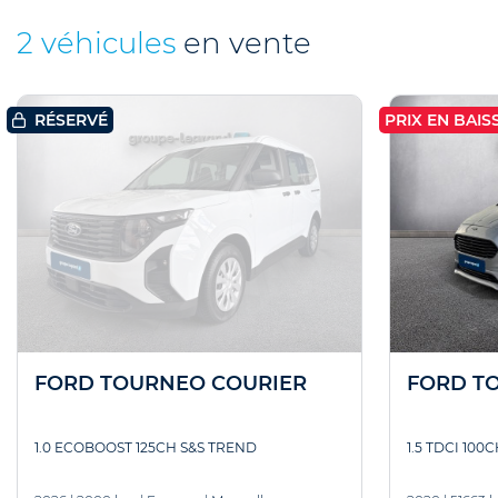
2 véhicules
en vente
PRIX EN BAISS
RÉSERVÉ
FORD TOURNEO COURIER
FORD T
1.0 ECOBOOST 125CH S&S TREND
1.5 TDCI 100