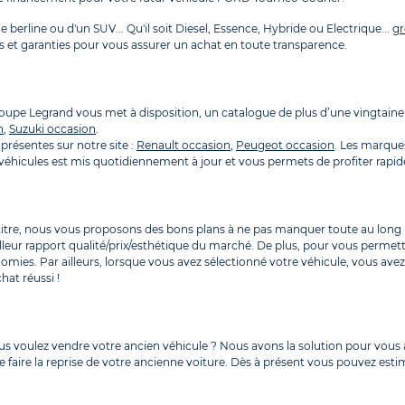
 berline ou d'un SUV... Qu'il soit Diesel, Essence, Hybride ou Electrique...
gr
 et garanties pour vous assurer un achat en toute transparence.
Groupe Legrand vous met à disposition, un catalogue de plus d’une vingta
n
,
Suzuki occasion
.
présentes sur notre site :
Renault occasion
,
Peugeot occasion
. Les marque
es véhicules est mis quotidiennement à jour et vous permets de profiter ra
 titre, nous vous proposons des bons plans à ne pas manquer toute au long 
lleur rapport qualité/prix/esthétique du marché. De plus, pour vous permet
omies. Par ailleurs, lorsque vous avez sélectionné votre véhicule, vous av
hat réussi !
ous voulez vendre votre ancien véhicule ? Nous avons la solution pour vo
 faire la reprise de votre ancienne voiture. Dès à présent vous pouvez estim