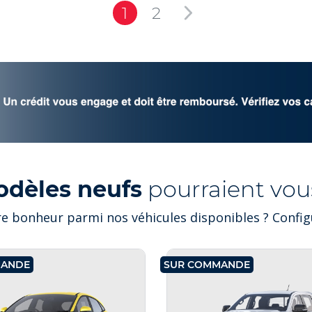
1
2
odèles neufs
pourraient vous
e bonheur parmi nos véhicules disponibles ? Configu
MANDE
SUR COMMANDE