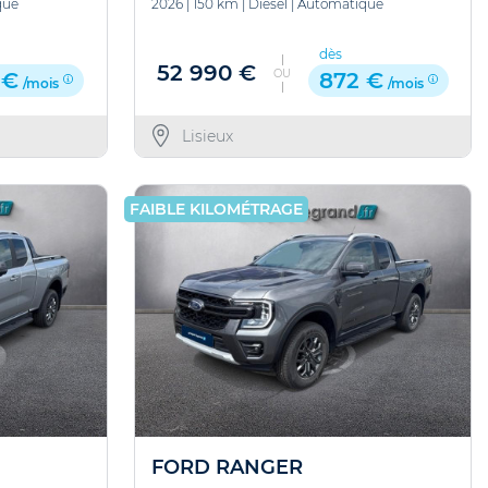
que
2026
|
150 km
|
Diesel
|
Automatique
dès
52 990 €
OU
 €
872 €
/mois
/mois
Lisieux
FAIBLE KILOMÉTRAGE
FORD RANGER