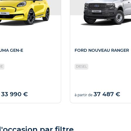
UMA GEN-E
FORD NOUVEAU RANGER
UE
DIESEL
33 990 €
37 487 €
à partir de
occasion par filtre