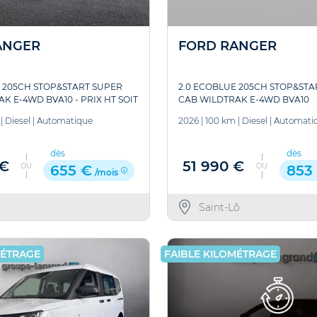
ANGER
FORD RANGER
 205CH STOP&START SUPER
2.0 ECOBLUE 205CH STOP&STA
K E-4WD BVA10 - PRIX HT SOIT
CAB WILDTRAK E-4WD BVA10
|
Diesel
|
Automatique
2026
|
100 km
|
Diesel
|
Automati
dès
dès
 €
51 990 €
OU
OU
655 €
853
/mois
Saint-Lô
MÉTRAGE
FAIBLE KILOMÉTRAGE