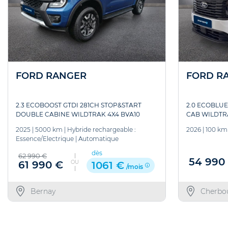
FORD RANGER
FORD R
2.3 ECOBOOST GTDI 281CH STOP&START
2.0 ECOBLUE
DOUBLE CABINE WILDTRAK 4X4 BVA10
CAB WILDTR
2025
|
5000 km
|
Hybride rechargeable :
2026
|
100 km
Essence/Electrique
|
Automatique
dès
62 990 €
54 990
OU
61 990 €
1061 €
/mois
Bernay
Cherbo