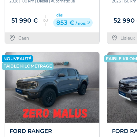
2026
|
100 km
|
Diesel
|
Automatique
2026
|
150 km
dès
51 990 €
52 990
OU
853 €
/mois
Caen
Lisieux
NOUVEAUTÉ
FAIBLE KILO
FAIBLE KILOMÉTRAGE
FORD RANGER
FORD R