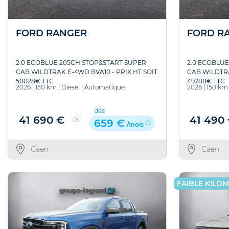
FORD RANGER
FORD R
2.0 ECOBLUE 205CH STOP&START SUPER
2.0 ECOBLUE
CAB WILDTRAK E-4WD BVA10 - PRIX HT SOIT
CAB WILDTRA
50028€ TTC
49788€ TTC
2026
|
150 km
|
Diesel
|
Automatique
2026
|
150 km
dès
41 690 €
41 490
OU
659 €
/mois
Caen
Caen
FAIBLE KILO