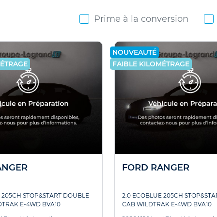
Prime à la conversion
NOUVEAUTÉ
MÉTRAGE
FAIBLE KILOMÉTRAGE
ANGER
FORD RANGER
E 205CH STOP&START DOUBLE
2.0 ECOBLUE 205CH STOP&STA
DTRAK E-4WD BVA10
CAB WILDTRAK E-4WD BVA10