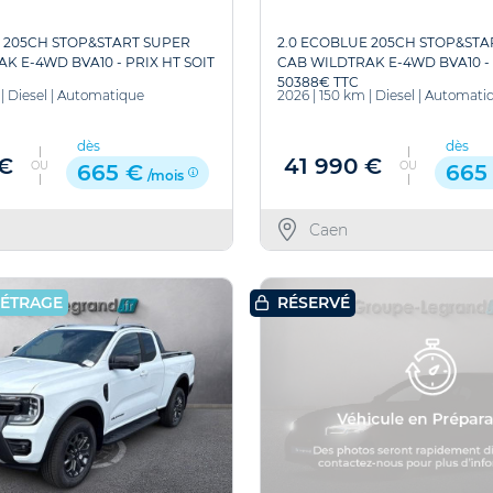
 205CH STOP&START SUPER
2.0 ECOBLUE 205CH STOP&STA
K E-4WD BVA10 - PRIX HT SOIT
CAB WILDTRAK E-4WD BVA10 - 
50388€ TTC
|
Diesel
|
Automatique
2026
|
150 km
|
Diesel
|
Automati
dès
dès
 €
41 990 €
OU
OU
665 €
665
/mois
Caen
MÉTRAGE
RÉSERVÉ