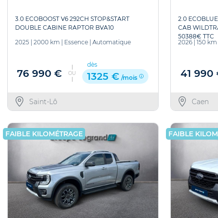
3.0 ECOBOOST V6 292CH STOP&START
2.0 ECOBLUE
DOUBLE CABINE RAPTOR BVA10
CAB WILDTRA
50388€ TTC
2025
|
2000 km
|
Essence
|
Automatique
2026
|
150 km
dès
76 990 €
41 990
OU
1325 €
/mois
Saint-Lô
Caen
FAIBLE KILOMÉTRAGE
FAIBLE KILO