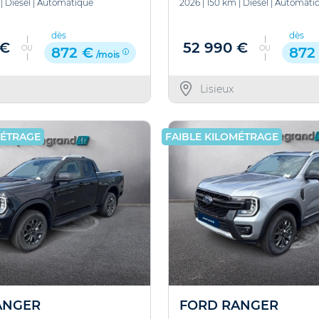
|
Diesel
|
Automatique
2026
|
150 km
|
Diesel
|
Automati
dès
dès
 €
52 990 €
OU
OU
872 €
872
/mois
Lisieux
MÉTRAGE
FAIBLE KILOMÉTRAGE
ANGER
FORD RANGER