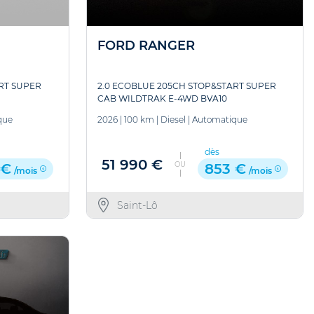
FORD RANGER
RT SUPER
2.0 ECOBLUE 205CH STOP&START SUPER
CAB WILDTRAK E-4WD BVA10
que
2026
|
100 km
|
Diesel
|
Automatique
dès
51 990 €
OU
 €
853 €
/mois
/mois
Saint-Lô