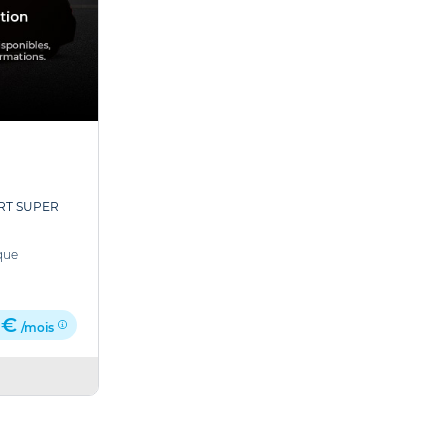
RT SUPER
que
 €
/mois