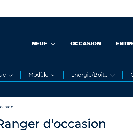
NEUF
OCCASION
ENTR
ue
Modèle
Énergie/Boîte
O
casion
Ranger d'occasion