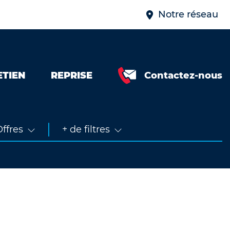
Notre réseau
ETIEN
REPRISE
Contactez-nous
Neuve &
faible km
Occasion
ffres
+ de filtres