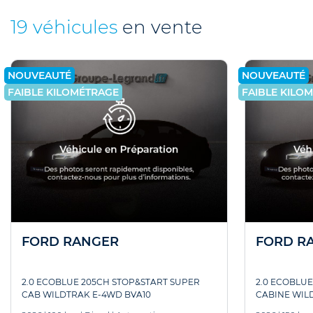
19 véhicules
en vente
NOUVEAUTÉ
NOUVEAUTÉ
FAIBLE KILOMÉTRAGE
FAIBLE KILO
FORD RANGER
FORD R
2.0 ECOBLUE 205CH STOP&START SUPER
2.0 ECOBLU
CAB WILDTRAK E-4WD BVA10
CABINE WIL