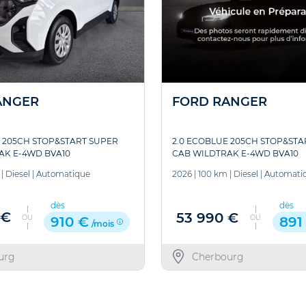
ANGER
FORD RANGER
 205CH STOP&START SUPER
2.0 ECOBLUE 205CH STOP&STA
AK E-4WD BVA10
CAB WILDTRAK E-4WD BVA10
|
Diesel
|
Automatique
2026
|
100 km
|
Diesel
|
Automati
dès
dès
 €
53 990 €
OU
OU
910 €
891
/mois
urg
Cherbourg