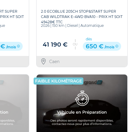
RT SUPER
2.0 ECOBLUE 205CH STOP&START SUPER
PRIX HT SOIT
CAB WILDTRAK E-4WD BVA10 - PRIX HT SOIT
49428€ TTC
que
2026
|
150 km
|
Diesel
|
Automatique
dès
41 190 €
OU
 €
650 €
/mois
/mois
Caen
FAIBLE KILOMÉTRAGE