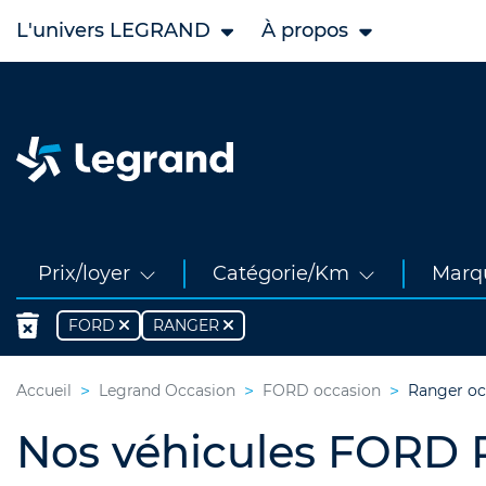
L'univers LEGRAND
À propos
Prix/loyer
Catégorie/Km
Marq
FORD
RANGER
Accueil
Legrand Occasion
FORD occasion
Ranger oc
Nos véhicules FORD 