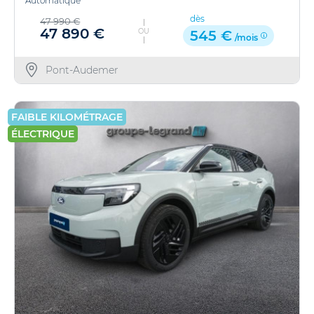
Automatique
dès
47 990 €
47 890 €
OU
545 €
/mois
Pont-Audemer
FAIBLE KILOMÉTRAGE
ÉLECTRIQUE