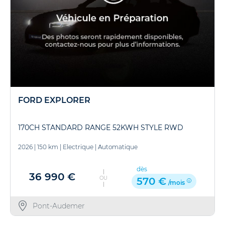
FORD EXPLORER
170CH STANDARD RANGE 52KWH STYLE RWD
2026
|
150 km
|
Electrique
|
Automatique
dès
36 990 €
OU
570 €
/mois
Pont-Audemer