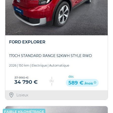
FORD EXPLORER
170CH STANDARD RANGE 52KWH STYLE RWD
2026
|
150 km
|
Electrique
|
Automatique
dès
37 990 €
34 790 €
OU
589 €
/mois
Lisieux
FAIBLE KILOMÉTRAGE