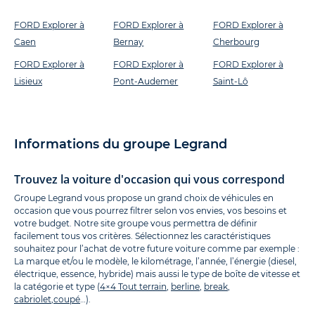
FORD Explorer à
FORD Explorer à
FORD Explorer à
Caen
Bernay
Cherbourg
FORD Explorer à
FORD Explorer à
FORD Explorer à
Lisieux
Pont-Audemer
Saint-Lô
Informations du groupe Legrand
Trouvez la voiture d'occasion qui vous correspond
Groupe Legrand vous propose un grand choix de véhicules en
occasion que vous pourrez filtrer selon vos envies, vos besoins et
votre budget. Notre site groupe vous permettra de définir
facilement tous vos critères. Sélectionnez les caractéristiques
souhaitez pour l’achat de votre future voiture comme par exemple :
La marque et/ou le modèle, le kilométrage, l’année, l’énergie (diesel,
électrique, essence, hybride) mais aussi le type de boîte de vitesse et
la catégorie et type (
4×4 Tout terrain
,
berline
,
break
,
cabriolet
,
coupé
…).