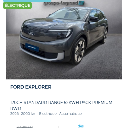
ÉLECTRIQUE
FORD EXPLORER
170CH STANDARD RANGE 52KWH PACK PREMIUM
RWD
2026
|
2000 km
|
Electrique
|
Automatique
dès
37 990 €