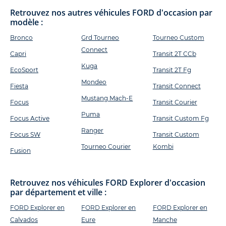
Retrouvez nos autres véhicules FORD d'occasion par
modèle :
Bronco
Grd Tourneo
Tourneo Custom
Connect
Capri
Transit 2T CCb
Kuga
EcoSport
Transit 2T Fg
Mondeo
Fiesta
Transit Connect
Mustang Mach-E
Focus
Transit Courier
Puma
Focus Active
Transit Custom Fg
Ranger
Focus SW
Transit Custom
Tourneo Courier
Kombi
Fusion
Retrouvez nos véhicules FORD Explorer d'occasion
par département et ville :
FORD Explorer en
FORD Explorer en
FORD Explorer en
Calvados
Eure
Manche