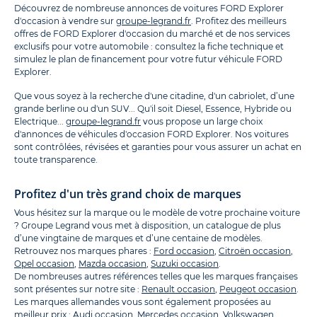
Découvrez de nombreuse annonces de voitures FORD Explorer
d'occasion à vendre sur
groupe-legrand.fr
. Profitez des meilleurs
offres de FORD Explorer d'occasion du marché et de nos services
exclusifs pour votre automobile : consultez la fiche technique et
simulez le plan de financement pour votre futur véhicule FORD
Explorer.
Que vous soyez à la recherche d'une citadine, d'un cabriolet, d’une
grande berline ou d'un SUV... Qu'il soit Diesel, Essence, Hybride ou
Electrique...
groupe-legrand.fr
vous propose un large choix
d'annonces de véhicules d'occasion FORD Explorer. Nos voitures
sont contrôlées, révisées et garanties pour vous assurer un achat en
toute transparence.
Profitez d'un très grand choix de marques
Vous hésitez sur la marque ou le modèle de votre prochaine voiture
? Groupe Legrand vous met à disposition, un catalogue de plus
d’une vingtaine de marques et d’une centaine de modèles.
Retrouvez nos marques phares :
Ford occasion
,
Citroën occasion
,
Opel occasion
,
Mazda occasion
,
Suzuki occasion
.
De nombreuses autres références telles que les marques françaises
sont présentes sur notre site :
Renault occasion
,
Peugeot occasion
.
Les marques allemandes vous sont également proposées au
meilleur prix :
Audi occasion
,
Mercedes occasion
,
Volkswagen