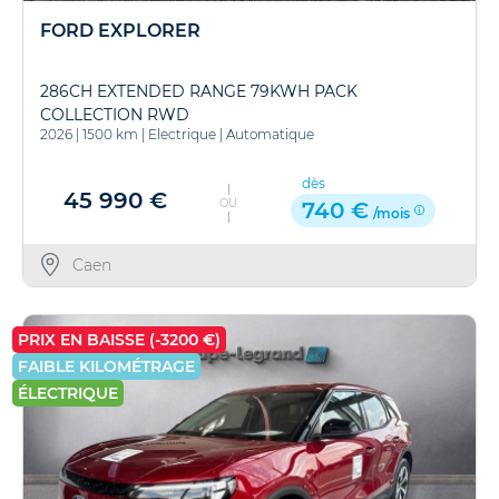
FORD EXPLORER
286CH EXTENDED RANGE 79KWH PACK
COLLECTION RWD
2026
|
1500 km
|
Electrique
|
Automatique
dès
45 990 €
OU
740 €
/mois
Caen
PRIX EN BAISSE (-3200 €)
FAIBLE KILOMÉTRAGE
ÉLECTRIQUE