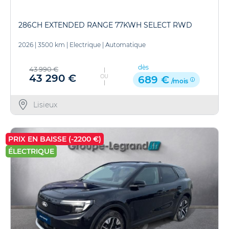
286CH EXTENDED RANGE 77KWH SELECT RWD
2026
|
3500 km
|
Electrique
|
Automatique
dès
43 990 €
43 290 €
OU
689 €
/mois
Lisieux
PRIX EN BAISSE (-2200 €)
ÉLECTRIQUE