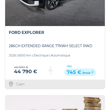
FORD EXPLORER
286CH EXTENDED RANGE 77KWH SELECT RWD
2026
|
6000 km
|
Electrique
|
Automatique
dès
46 990 €
44 790 €
OU
745 €
/mois
Caen