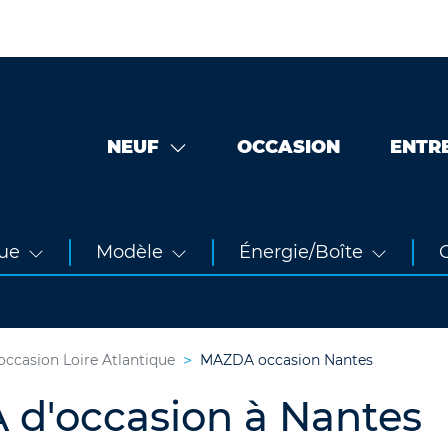
NEUF
OCCASION
ENTR
ue
Modèle
Énergie/Boîte
O
casion Loire Atlantique
MAZDA occasion Nantes
 d'occasion à Nantes