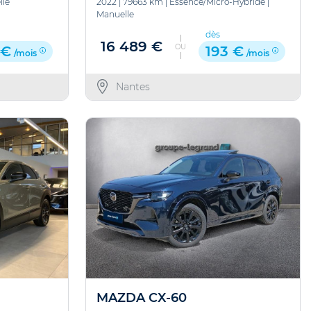
lle
2022
|
79663 km
|
Essence/Micro-Hybride
|
Manuelle
dès
16 489 €
OU
 €
193 €
/mois
/mois
Nantes
MAZDA CX-60