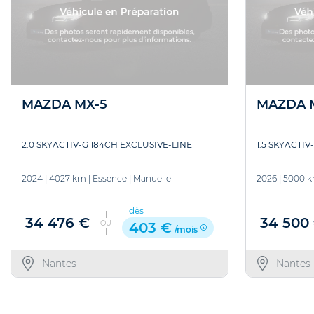
MAZDA MX-5
MAZDA 
2.0 SKYACTIV-G 184CH EXCLUSIVE-LINE
1.5 SKYACTIV
2024
|
4027 km
|
Essence
|
Manuelle
2026
|
5000 
dès
34 476 €
34 500
OU
403 €
/mois
Nantes
Nantes