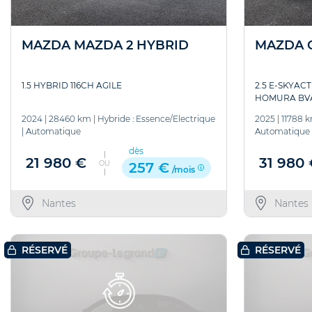
MAZDA MAZDA 2 HYBRID
MAZDA C
1.5 HYBRID 116CH AGILE
2.5 E-SKYAC
HOMURA BVA
2024
|
28460 km
|
Hybride : Essence/Electrique
2025
|
11788 
|
Automatique
Automatique
dès
21 980 €
31 980
OU
257 €
/mois
Nantes
Nantes
RÉSERVÉ
RÉSERVÉ