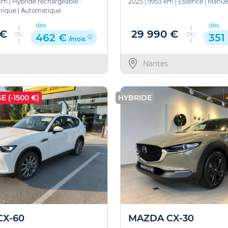
km
|
Hybride rechargeable :
2025
|
9953 km
|
Essence
|
Manue
rique
|
Automatique
dès
dès
 €
29 990 €
OU
OU
462 €
351
/mois
Nantes
E (-1500 €)
HYBRIDE
CX-60
MAZDA CX-30