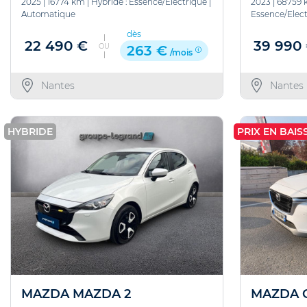
2025
|
16774 km
|
Hybride : Essence/Electrique
|
2023
|
68759 
Automatique
Essence/Elect
dès
22 490 €
39 990
OU
263 €
/mois
Nantes
Nantes
HYBRIDE
PRIX EN BAISS
MAZDA MAZDA 2
MAZDA 