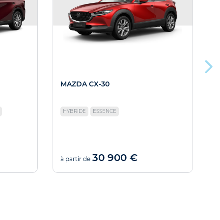
MAZDA CX-30
HYBRIDE
ESSENCE
30 900 €
à partir de
à