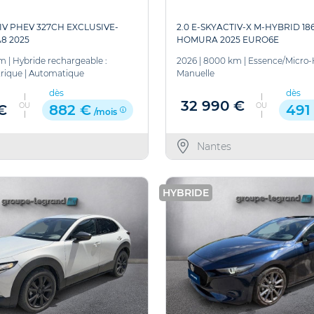
TIV PHEV 327CH EXCLUSIVE-
2.0 E-SKYACTIV-X M-HYBRID 18
A8 2025
HOMURA 2025 EURO6E
km
|
Hybride rechargeable :
2026
|
8000 km
|
Essence/Micro-
rique
|
Automatique
Manuelle
dès
dès
32 990 €
OU
OU
€
882 €
491
/mois
Nantes
HYBRIDE