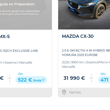
MAZDA CX-30
MX-5
2.0 E-SKYACTIV-X M-HYBRID 18
-G 132CH EXCLUSIVE-LINE
HOMURA 2025 EURO6E
2026
|
9900 km
|
Essence/Micro-
km
|
Essence
|
Manuelle
Manuelle
dès
dès
31 990 €
 €
OU
OU
471
522 €
/mois
Nantes