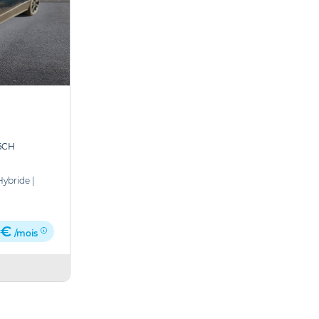
6CH
Hybride
|
 €
/mois