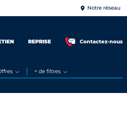
Notre réseau
ETIEN
REPRISE
Contactez-nous
Neuve &
faible km
Occasion
ffres
+ de filtres