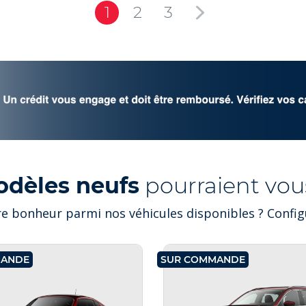
1
2
3
odèles neufs
pourraient vous
e bonheur parmi nos véhicules disponibles ? Configu
MANDE
SUR COMMANDE