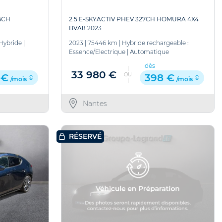
6CH
2.5 E-SKYACTIV PHEV 327CH HOMURA 4X4
BVA8 2023
Hybride
|
2023
|
75446 km
|
Hybride rechargeable :
Essence/Electrique
|
Automatique
dès
33 980 €
OU
 €
398 €
/mois
/mois
Nantes
RÉSERVÉ