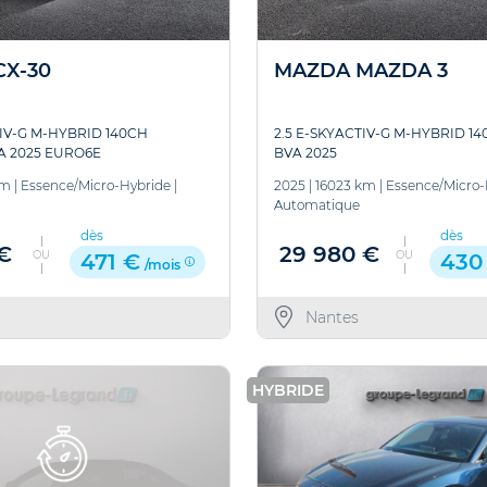
X-30
MAZDA MAZDA 3
TIV-G M-HYBRID 140CH
2.5 E-SKYACTIV-G M-HYBRID 1
 2025 EURO6E
BVA 2025
km
|
Essence/Micro-Hybride
|
2025
|
16023 km
|
Essence/Micro-
Automatique
dès
dès
 €
29 980 €
OU
OU
471 €
430
/mois
Nantes
HYBRIDE