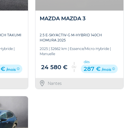
MAZDA MAZDA 3
40CH TAKUMI
2.5 E-SKYACTIV-G M-HYBRID 140CH
HOMURA 2025
Hybride
|
2025
|
32662 km
|
Essence/Micro-Hybride
|
Manuelle
dès
24 580 €
OU
 €
287 €
/mois
/mois
Nantes