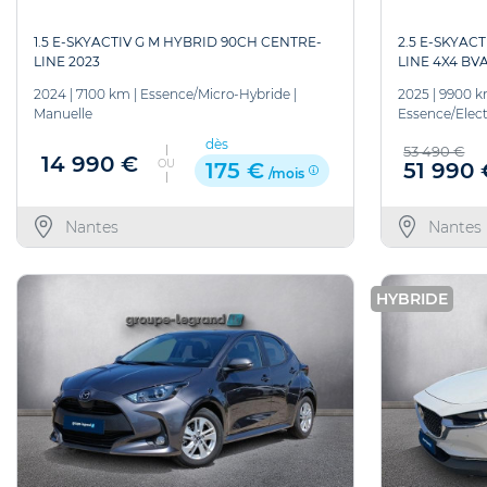
1.5 E-SKYACTIV G M HYBRID 90CH CENTRE-
2.5 E-SKYAC
LINE 2023
LINE 4X4 BV
2024
|
7100 km
|
Essence/Micro-Hybride
|
2025
|
9900 
Manuelle
Essence/Elect
dès
53 490 €
14 990 €
OU
51 990 
175 €
/mois
Nantes
Nantes
HYBRIDE