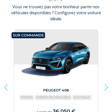
Vous ne trouvez pas votre bonheur parmi nos
véhicules disponibles ? Configurez votre voiture
idéale.
SUR COMMANDE
SU
PEUGEOT 408
HYBRIDE
HYBRIDE RECHARGEABLE
ÉLECTRIQUE
36 050 €
à partir de