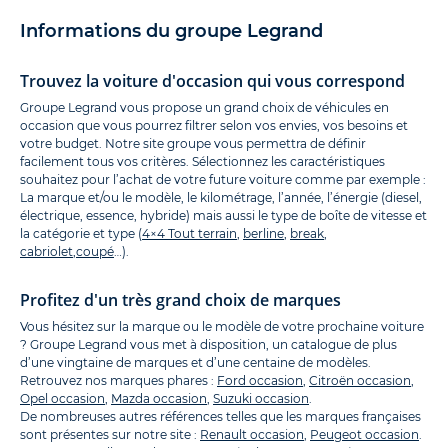
Informations du groupe Legrand
Trouvez la voiture d'occasion qui vous correspond
Groupe Legrand vous propose un grand choix de véhicules en
occasion que vous pourrez filtrer selon vos envies, vos besoins et
votre budget. Notre site groupe vous permettra de définir
facilement tous vos critères. Sélectionnez les caractéristiques
souhaitez pour l’achat de votre future voiture comme par exemple :
La marque et/ou le modèle, le kilométrage, l’année, l’énergie (diesel,
électrique, essence, hybride) mais aussi le type de boîte de vitesse et
la catégorie et type (
4×4 Tout terrain
,
berline
,
break
,
cabriolet
,
coupé
…).
Profitez d'un très grand choix de marques
Vous hésitez sur la marque ou le modèle de votre prochaine voiture
? Groupe Legrand vous met à disposition, un catalogue de plus
d’une vingtaine de marques et d’une centaine de modèles.
Retrouvez nos marques phares :
Ford occasion
,
Citroën occasion
,
Opel occasion
,
Mazda occasion
,
Suzuki occasion
.
De nombreuses autres références telles que les marques françaises
sont présentes sur notre site :
Renault occasion
,
Peugeot occasion
.