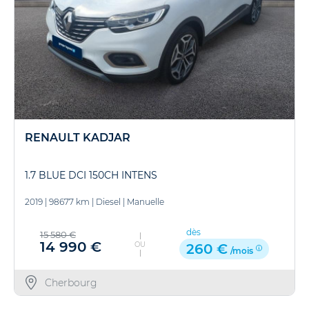
RENAULT KADJAR
1.7 BLUE DCI 150CH INTENS
2019
|
98677 km
|
Diesel
|
Manuelle
dès
15 580 €
14 990 €
OU
260 €
/mois
Cherbourg