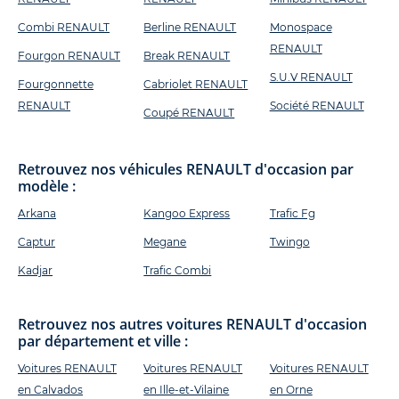
Combi RENAULT
Berline RENAULT
Monospace
RENAULT
Fourgon RENAULT
Break RENAULT
S.U.V RENAULT
Fourgonnette
Cabriolet RENAULT
RENAULT
Société RENAULT
Coupé RENAULT
Retrouvez nos véhicules RENAULT d'occasion par
modèle :
Arkana
Kangoo Express
Trafic Fg
Captur
Megane
Twingo
Kadjar
Trafic Combi
Retrouvez nos autres voitures RENAULT d'occasion
par département et ville :
Voitures RENAULT
Voitures RENAULT
Voitures RENAULT
en Calvados
en Ille-et-Vilaine
en Orne