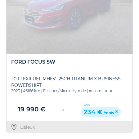
FORD FOCUS SW
1.0 FLEXIFUEL MHEV 125CH TITANIUM X BUSINESS
POWERSHIFT
2023
|
46166 km
|
Essence/Micro-Hybride
|
Automatique
dès
19 990 €
OU
234 €
/mois
Lisieux