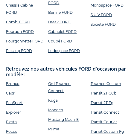
FORD
Chassis Cabine
Monospace FORD
FORD
Berline FORD
S.U.V FORD
Combi FORD
Break FORD
Société FORD
Fourgon FORD
Cabriolet FORD
Fourgonnette FORD
Coupé FORD
Pick-up FORD
Ludospace FORD
Retrouvez nos autres véhicules FORD d'occasion par
modèle :
Bronco
Grd Tourneo
Tourneo Custom
Connect
Capri
Transit 2T CCb
Kuga
EcoSport
Transit 2T Fg
Mondeo
Explorer
Transit Connect
Mustang Mach-E
Fiesta
Transit Courier
Puma
Focus
Transit Custom Fg