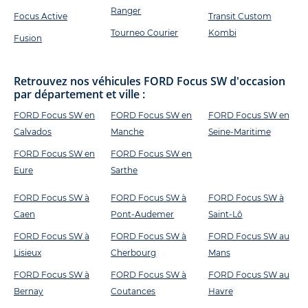
Ranger
Focus Active
Transit Custom
Tourneo Courier
Kombi
Fusion
Retrouvez nos véhicules FORD Focus SW d'occasion
par département et ville :
FORD Focus SW en
FORD Focus SW en
FORD Focus SW en
Calvados
Manche
Seine-Maritime
FORD Focus SW en
FORD Focus SW en
Eure
Sarthe
FORD Focus SW à
FORD Focus SW à
FORD Focus SW à
Caen
Pont-Audemer
Saint-Lô
FORD Focus SW à
FORD Focus SW à
FORD Focus SW au
Lisieux
Cherbourg
Mans
FORD Focus SW à
FORD Focus SW à
FORD Focus SW au
Bernay
Coutances
Havre