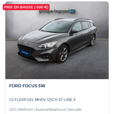
PRIX EN BAISSE (-500 €)
FORD FOCUS SW
1.0 FLEXIFUEL MHEV 125CH ST-LINE X
2021
|
89590 km
|
Essence/Bioethanol
|
Manuelle