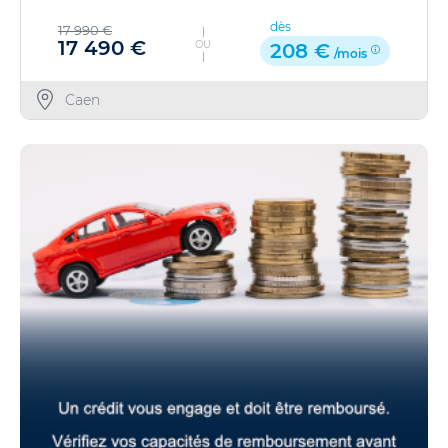
dès
17 990 €
17 490 €
OU
208 €
/mois
Caen