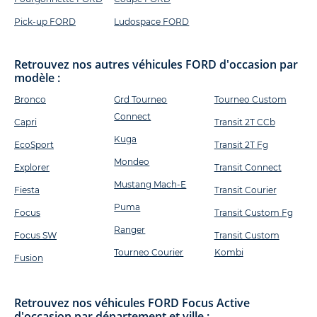
Pick-up FORD
Ludospace FORD
Retrouvez nos autres véhicules FORD d'occasion par
modèle :
Bronco
Grd Tourneo
Tourneo Custom
Connect
Capri
Transit 2T CCb
Kuga
EcoSport
Transit 2T Fg
Mondeo
Explorer
Transit Connect
Mustang Mach-E
Fiesta
Transit Courier
Puma
Focus
Transit Custom Fg
Ranger
Focus SW
Transit Custom
Tourneo Courier
Kombi
Fusion
Retrouvez nos véhicules FORD Focus Active
d'occasion par département et ville :