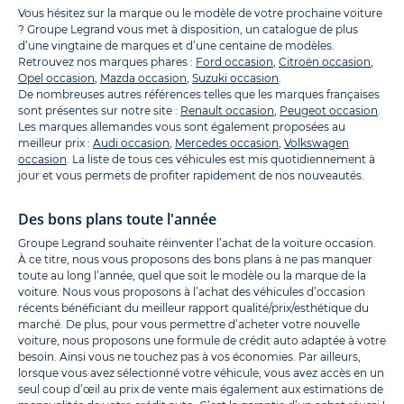
Vous hésitez sur la marque ou le modèle de votre prochaine voiture
? Groupe Legrand vous met à disposition, un catalogue de plus
d’une vingtaine de marques et d’une centaine de modèles.
Retrouvez nos marques phares :
Ford occasion
,
Citroën occasion
,
Opel occasion
,
Mazda occasion
,
Suzuki occasion
.
De nombreuses autres références telles que les marques françaises
sont présentes sur notre site :
Renault occasion
,
Peugeot occasion
.
Les marques allemandes vous sont également proposées au
meilleur prix :
Audi occasion
,
Mercedes occasion
,
Volkswagen
occasion
. La liste de tous ces véhicules est mis quotidiennement à
jour et vous permets de profiter rapidement de nos nouveautés.
Des bons plans toute l'année
Groupe Legrand souhaite réinventer l’achat de la voiture occasion.
À ce titre, nous vous proposons des bons plans à ne pas manquer
toute au long l’année, quel que soit le modèle ou la marque de la
voiture. Nous vous proposons à l’achat des véhicules d’occasion
récents bénéficiant du meilleur rapport qualité/prix/esthétique du
marché. De plus, pour vous permettre d’acheter votre nouvelle
voiture, nous proposons une formule de crédit auto adaptée à votre
besoin. Ainsi vous ne touchez pas à vos économies. Par ailleurs,
lorsque vous avez sélectionné votre véhicule, vous avez accès en un
seul coup d’œil au prix de vente mais également aux estimations de