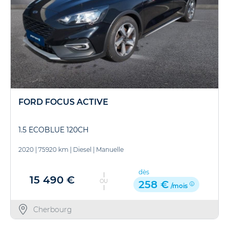
FORD FOCUS ACTIVE
1.5 ECOBLUE 120CH
2020
|
75920 km
|
Diesel
|
Manuelle
dès
15 490 €
OU
258 €
/mois
Cherbourg