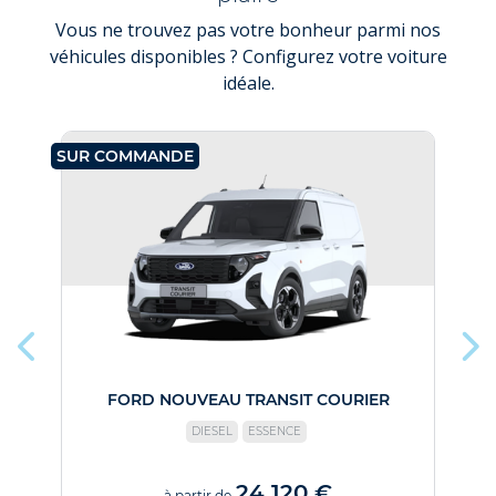
Vous ne trouvez pas votre bonheur parmi nos
véhicules disponibles ? Configurez votre voiture
idéale.
SUR COMMANDE
SU
FORD NOUVEAU TRANSIT COURIER
F
DIESEL
ESSENCE
24 120 €
à partir de