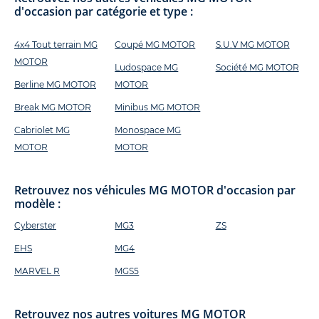
d'occasion par catégorie et type :
4x4 Tout terrain MG
Coupé MG MOTOR
S.U.V MG MOTOR
MOTOR
Ludospace MG
Société MG MOTOR
Berline MG MOTOR
MOTOR
Break MG MOTOR
Minibus MG MOTOR
Cabriolet MG
Monospace MG
MOTOR
MOTOR
Retrouvez nos véhicules MG MOTOR d'occasion par
modèle :
Cyberster
MG3
ZS
EHS
MG4
MARVEL R
MGS5
Retrouvez nos autres voitures MG MOTOR