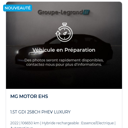
NOUVEAUTÉ
MG MOTOR EHS
1.5T GDI 258CH PHEV LUXURY
2022
|
106650 km
|
Hybride rechargeable : Essence/Electrique
|