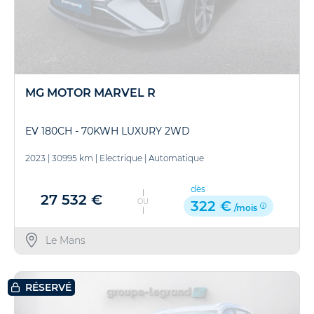
MG MOTOR MARVEL R
EV 180CH - 70KWH LUXURY 2WD
2023
|
30995 km
|
Electrique
|
Automatique
dès
27 532 €
OU
322 €
/mois
Le Mans
RÉSERVÉ