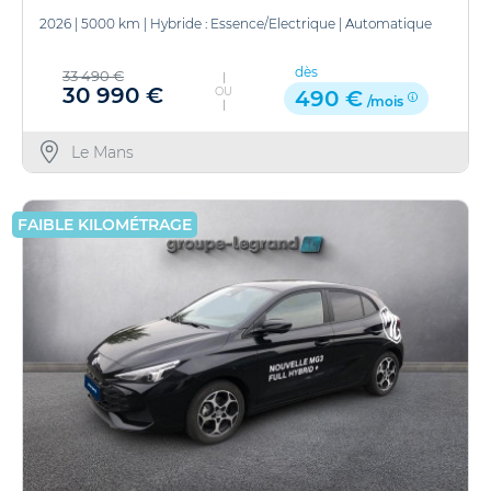
2026
|
5000 km
|
Hybride : Essence/Electrique
|
Automatique
dès
33 490 €
30 990 €
OU
490 €
/mois
Le Mans
FAIBLE KILOMÉTRAGE