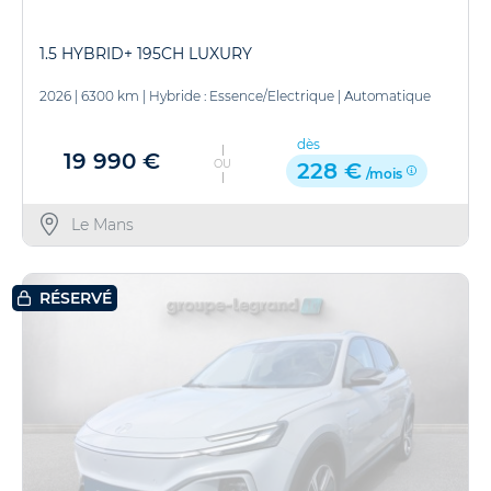
1.5 HYBRID+ 195CH LUXURY
2026
|
6300 km
|
Hybride : Essence/Electrique
|
Automatique
dès
19 990 €
OU
228 €
/mois
Le Mans
RÉSERVÉ