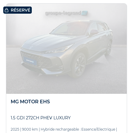
RÉSERVÉ
MG MOTOR EHS
1.5 GDI 272CH PHEV LUXURY
2025
|
9000 km
|
Hybride rechargeable : Essence/Electrique
|