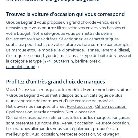
Trouvez la voiture d'occasion qui vous correspond
Groupe Legrand vous propose un grand choix de véhicules en
occasion que vous pourrez filtrer selon vos envies, vos besoins et
votre budget. Notre site groupe vous permettra de définir
facilement tous vos critères. Sélectionnez les caractéristiques
souhaitez pour l’achat de votre future voiture comme par exemple :
La marque et/ou le modèle, le kilométrage, l’année, l’énergie (diesel,
électrique, essence, hybride) mais aussi le type de boîte de vitesse et
la catégorie et type (
4×4 Tout terrain
,
berline
,
break
,
cabriolet
,
coupé
…).
Profitez d'un très grand choix de marques
Vous hésitez sur la marque ou le modèle de votre prochaine voiture
? Groupe Legrand vous met à disposition, un catalogue de plus
d’une vingtaine de marques et d’une centaine de modèles.
Retrouvez nos marques phares :
Ford occasion
,
Citroën occasion
,
Opel occasion
,
Mazda occasion
,
Suzuki occasion
.
De nombreuses autres références telles que les marques françaises
sont présentes sur notre site :
Renault occasion
,
Peugeot occasion
.
Les marques allemandes vous sont également proposées au
meilleur prix :
Audi occasion
,
Mercedes occasion
,
Volkswagen