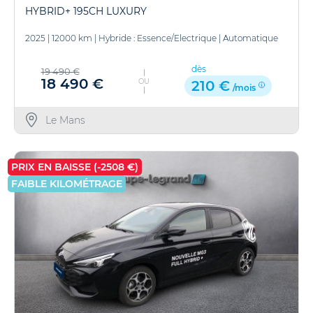
HYBRID+ 195CH LUXURY
2025
|
12000 km
|
Hybride : Essence/Electrique
|
Automatique
dès
19 490 €
18 490 €
OU
210 €
/mois
Le Mans
PRIX EN BAISSE (-2508 €)
FAIBLE KILOMÉTRAGE