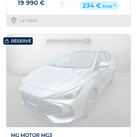
19 990 €
OU
234 €
/mois
Le Mans
RÉSERVÉ
MG MOTOR MG3