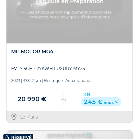
MG MOTOR MG4
EV 245CH - 77KWH LUXURY MY23
2023
|
47352 km
|
Electrique
|
Automatique
dès
20 990 €
OU
245 €
/mois
Le Mans
RÉSERVÉ