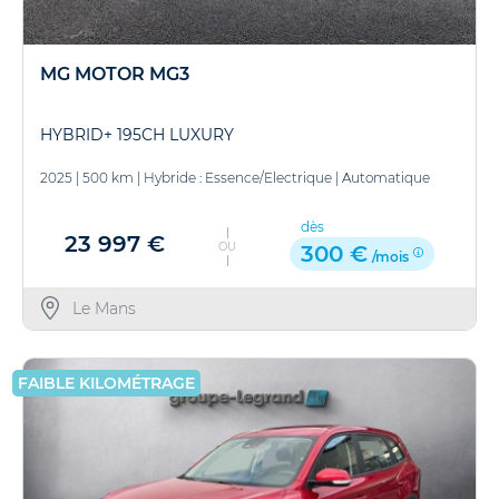
MG MOTOR MG3
HYBRID+ 195CH LUXURY
2025
|
500 km
|
Hybride : Essence/Electrique
|
Automatique
dès
23 997 €
OU
300 €
/mois
Le Mans
FAIBLE KILOMÉTRAGE