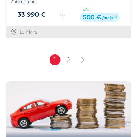
Automatique
dès
33 990 €
OU
500 €
/mois
Le Mans
1
2