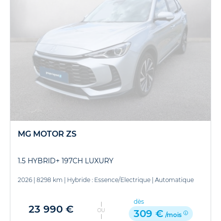
MG MOTOR ZS
1.5 HYBRID+ 197CH LUXURY
2026
|
8298 km
|
Hybride : Essence/Electrique
|
Automatique
dès
23 990 €
OU
309 €
/mois