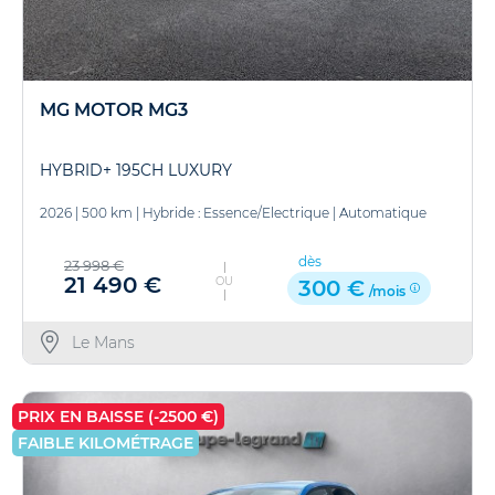
MG MOTOR MG3
HYBRID+ 195CH LUXURY
2026
|
500 km
|
Hybride : Essence/Electrique
|
Automatique
dès
23 998 €
21 490 €
OU
300 €
/mois
Le Mans
PRIX EN BAISSE (-2500 €)
FAIBLE KILOMÉTRAGE