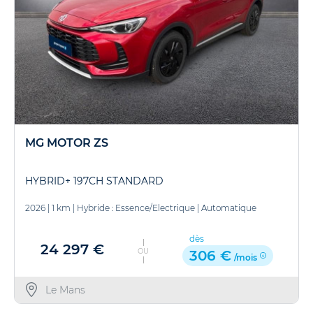
MG MOTOR ZS
HYBRID+ 197CH STANDARD
2026
|
1 km
|
Hybride : Essence/Electrique
|
Automatique
dès
24 297 €
OU
306 €
/mois
Le Mans