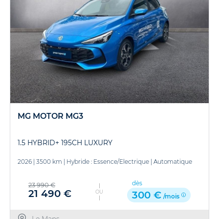
MG MOTOR MG3
1.5 HYBRID+ 195CH LUXURY
2026
|
3500 km
|
Hybride : Essence/Electrique
|
Automatique
dès
23 990 €
21 490 €
OU
300 €
/mois