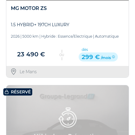
MG MOTOR ZS
1.5 HYBRID+ 197CH LUXURY
2026
|
5000 km
|
Hybride : Essence/Electrique
|
Automatique
dès
23 490 €
OU
299 €
/mois
Le Mans
RÉSERVÉ