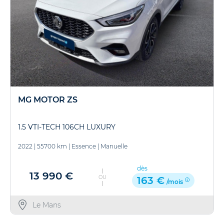
MG MOTOR ZS
1.5 VTI-TECH 106CH LUXURY
2022
|
55700 km
|
Essence
|
Manuelle
dès
13 990 €
OU
163 €
/mois
Le Mans