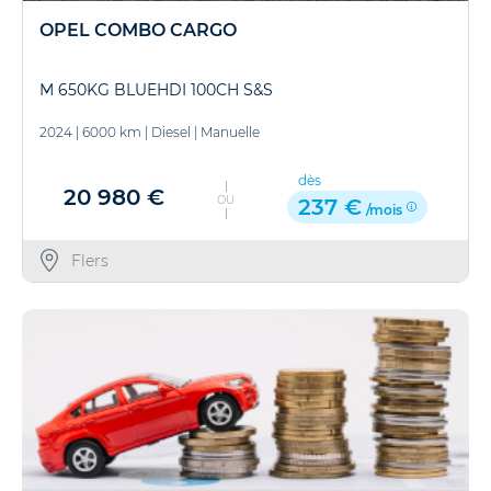
OPEL COMBO CARGO
M 650KG BLUEHDI 100CH S&S
2024
|
6000 km
|
Diesel
|
Manuelle
dès
20 980 €
OU
237 €
/mois
Flers