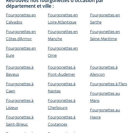
Retrouvez nos fourgonettes d'occasion par
département et ville :
Fourgonettes en
Fourgonettes en
Fourgonettes en
Calvados
Loire Atlantique
Sarthe
Fourgonettes en
Fourgonettes en
Fourgonettes en
Côtes d'Armor
Manche
Seine-Maritime
Fourgonettes en
Fourgonettes en
Eure
Orne
Fourgonettes à
Fourgonettes à
Fourgonettes à
Bayeux
Pont-Audemer
Alençon
Fourgonettes à
Fourgonettes à
Fourgonettes à Flers
Caen
Nantes
Fourgonettes au
Fourgonettes à
Fourgonettes à
Mans
Lisieux
Cherbourg
Fourgonettes au
Fourgonettes à
Fourgonettes à
Havre
Saint-Brieuc
Coutances