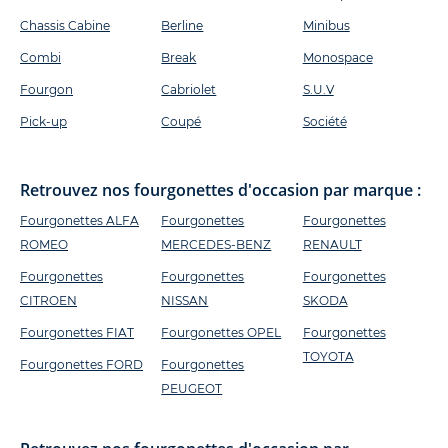
Chassis Cabine
Berline
Minibus
Combi
Break
Monospace
Fourgon
Cabriolet
S.U.V
Pick-up
Coupé
Société
Retrouvez nos fourgonettes d'occasion par marque :
Fourgonettes ALFA
Fourgonettes
Fourgonettes
ROMEO
MERCEDES-BENZ
RENAULT
Fourgonettes
Fourgonettes
Fourgonettes
CITROEN
NISSAN
SKODA
Fourgonettes FIAT
Fourgonettes OPEL
Fourgonettes
TOYOTA
Fourgonettes FORD
Fourgonettes
PEUGEOT