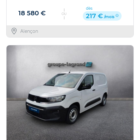
dès
18 580 €
OU
217 €
/mois
Alençon