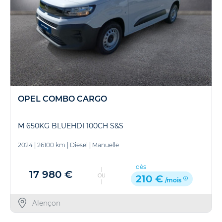
OPEL COMBO CARGO
M 650KG BLUEHDI 100CH S&S
2024
|
26100 km
|
Diesel
|
Manuelle
dès
17 980 €
OU
210 €
/mois
Alençon