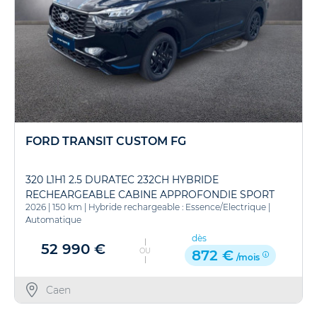
FORD TRANSIT CUSTOM FG
320 L1H1 2.5 DURATEC 232CH HYBRIDE
RECHEARGEABLE CABINE APPROFONDIE SPORT
2026
|
150 km
|
Hybride rechargeable : Essence/Electrique
|
CVT
Automatique
dès
52 990 €
OU
872 €
/mois
Caen