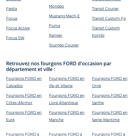
Mondeo
Fiesta
Transit Courier
Mustang Mach-E
Focus
Transit Custom Fg
Puma
Focus Active
Transit Custom
Ranger
Kombi
Focus SW
Tourneo Courier
Retrouvez nos fourgons FORD d'occasion par
département et ville :
Fourgons FORD en
Fourgons FORD en
Fourgons FORD en
Calvados
Ille-et-Vilaine
Orne
Fourgons FORD en
Fourgons FORD en
Fourgons FORD en
Côtes d'Armor
Loire Atlantique
Sarthe
Fourgons FORD en
Fourgons FORD en
Fourgons FORD en
Eure
Manche
Seine-Maritime
Fourgons FORD à
Fourgons FORD à
Fourgons FORD à