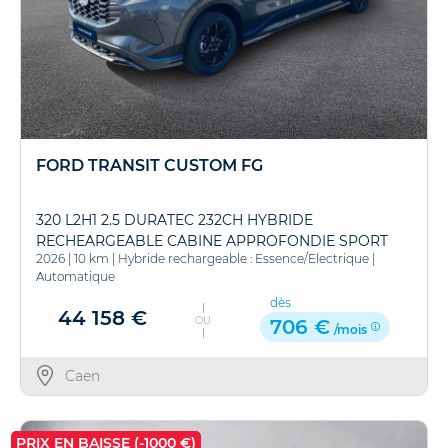
FORD TRANSIT CUSTOM FG
320 L2H1 2.5 DURATEC 232CH HYBRIDE
RECHEARGEABLE CABINE APPROFONDIE SPORT
2026
|
10 km
|
Hybride rechargeable : Essence/Electrique
|
CVT - PR
Automatique
dès
44 158 €
OU
706 €
/mois
Caen
PRIX EN BAISSE (-1000 €)