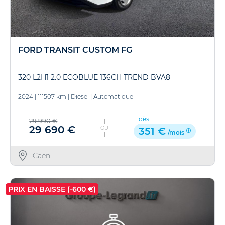
FORD TRANSIT CUSTOM FG
320 L2H1 2.0 ECOBLUE 136CH TREND BVA8
2024
|
111507 km
|
Diesel
|
Automatique
dès
29 990 €
29 690 €
OU
351 €
/mois
Caen
PRIX EN BAISSE (-600 €)