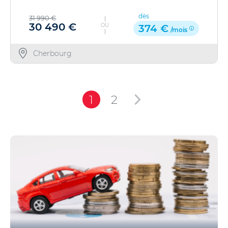
dès
31 990 €
30 490 €
OU
374 €
/mois
Cherbourg
1
2