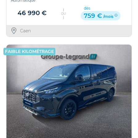
Automatique
dès
46 990 €
OU
759 €
/mois
Caen
FAIBLE KILOMÉTRAGE