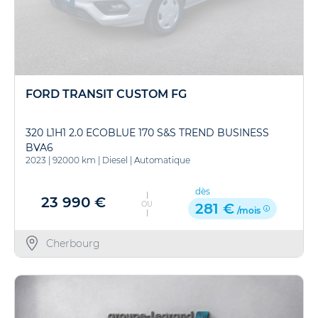
FORD TRANSIT CUSTOM FG
320 L1H1 2.0 ECOBLUE 170 S&S TREND BUSINESS
BVA6
2023
|
92000 km
|
Diesel
|
Automatique
dès
23 990 €
OU
281 €
/mois
Cherbourg