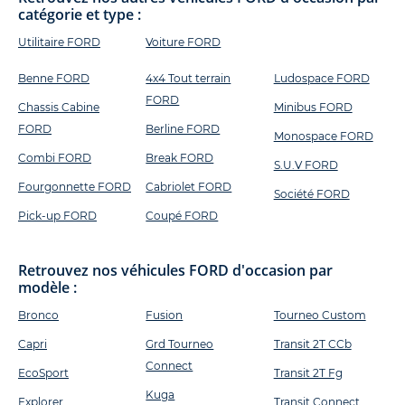
catégorie et type :
Utilitaire FORD
Voiture FORD
Benne FORD
4x4 Tout terrain
Ludospace FORD
FORD
Chassis Cabine
Minibus FORD
FORD
Berline FORD
Monospace FORD
Combi FORD
Break FORD
S.U.V FORD
Fourgonnette FORD
Cabriolet FORD
Société FORD
Pick-up FORD
Coupé FORD
Retrouvez nos véhicules FORD d'occasion par
modèle :
Bronco
Fusion
Tourneo Custom
Capri
Grd Tourneo
Transit 2T CCb
Connect
EcoSport
Transit 2T Fg
Kuga
Explorer
Transit Connect