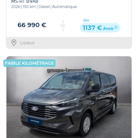
MS-RT BVA8
2026
|
150 km
|
Diesel
|
Automatique
dès
66 990 €
OU
1137 €
/mois
Lisieux
FAIBLE KILOMÉTRAGE