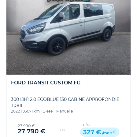
FORD TRANSIT CUSTOM FG
300 L1H1 2.0 ECOBLUE 130 CABINE APPROFONDIE
TRAIL
2022
|
93071 km
|
Diesel
|
Manuelle
dès
27 990 €
27 790 €
OU
327 €
/mois