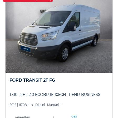
FORD TRANSIT 2T FG
T310 L2H2 2.0 ECOBLUE 105CH TREND BUSINESS
2019
|
11708 km
|
Diesel
|
Manuelle
dès
18 990 €