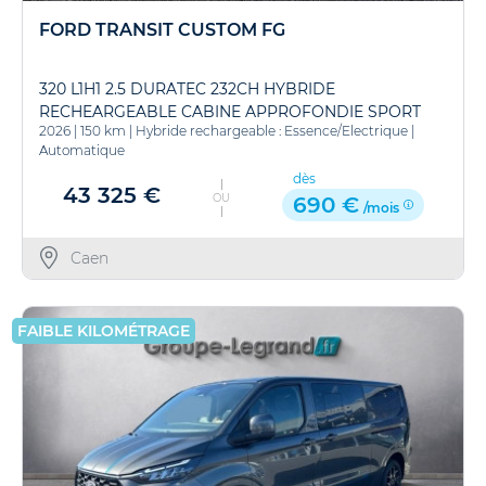
FORD TRANSIT CUSTOM FG
320 L1H1 2.5 DURATEC 232CH HYBRIDE
RECHEARGEABLE CABINE APPROFONDIE SPORT
2026
|
150 km
|
Hybride rechargeable : Essence/Electrique
|
CVT - PR
Automatique
dès
43 325 €
OU
690 €
/mois
Caen
FAIBLE KILOMÉTRAGE