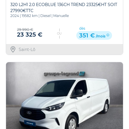
320 L2H1 2.0 ECOBLUE 136CH TREND 23325€HT SOIT
27990€TTC
2024
|
19582 km
|
Diesel
|
Manuelle
dès
29 990 €
23 325 €
OU
351 €
/mois
Saint-Lô