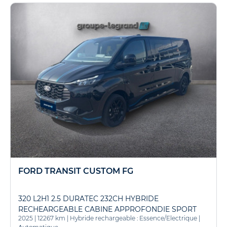
FORD TRANSIT CUSTOM FG
320 L2H1 2.5 DURATEC 232CH HYBRIDE
RECHEARGEABLE CABINE APPROFONDIE SPORT
2025
|
12267 km
|
Hybride rechargeable : Essence/Electrique
|
CVT