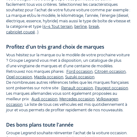
facilement tous vos critères. Sélectionnez les caractéristiques
souhaitez pour l’achat de votre future voiture comme par exemple :
La marque et/ou le modèle, le kilométrage, l’année, l’énergie (diesel,
électrique, essence, hybride) mais aussi le type de boîte de vitesse et
la catégorie et type (
4×4 Tout terrain
,
berline
,
break
,
cabriolet
,
coupé
…).
Profitez d'un très grand choix de marques
Vous hésitez sur la marque ou le modèle de votre prochaine voiture
? Groupe Legrand vous met à disposition, un catalogue de plus
d’une vingtaine de marques et d’une centaine de modèles.
Retrouvez nos marques phares :
Ford occasion
,
Citroën occasion
,
Opel occasion
,
Mazda occasion
,
Suzuki occasion
.
De nombreuses autres références telles que les marques françaises
sont présentes sur notre site :
Renault occasion
,
Peugeot occasion
.
Les marques allemandes vous sont également proposées au
meilleur prix :
Audi occasion
,
Mercedes occasion
,
Volkswagen
occasion
. La liste de tous ces véhicules est mis quotidiennement à
jour et vous permets de profiter rapidement de nos nouveautés.
Des bons plans toute l'année
Groupe Legrand souhaite réinventer l’achat de la voiture occasion.