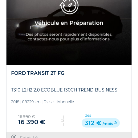
FORD TRANSIT 2T FG
T310 L2H2 2.0 ECOBLUE 130CH TREND BUSINESS
2018
|
88229 km
|
Diesel
|
Manuelle
dès
16 990 €
16 390 €
OU
312 €
/mois