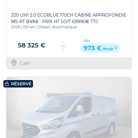
320 L1H1 2.0 ECOBLUE 170CH CABINE APPROFONDIE
MS-RT BVA8 - PRIX HT SOIT 69990€ TTC
2026
|
150 km
|
Diesel
|
Automatique
dès
58 325 €
OU
973 €
/mois
Caen
RÉSERVÉ