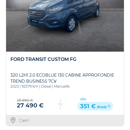
FORD TRANSIT CUSTOM FG
320 L2H1 2.0 ECOBLUE 130 CABINE APPROFONDIE
TREND BUSINESS 7CV
2023
|
92579 km
|
Diesel
|
Manuelle
dès
29 990 €
27 490 €
OU
351 €
/mois
Caen