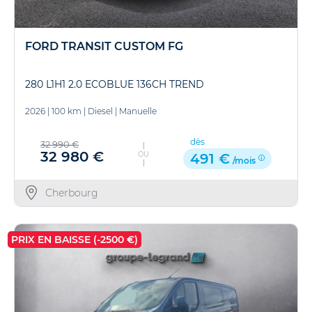
FORD TRANSIT CUSTOM FG
280 L1H1 2.0 ECOBLUE 136CH TREND
2026
|
100 km
|
Diesel
|
Manuelle
dès
32 990 €
32 980 €
OU
491 €
/mois
Cherbourg
PRIX EN BAISSE (-2500 €)