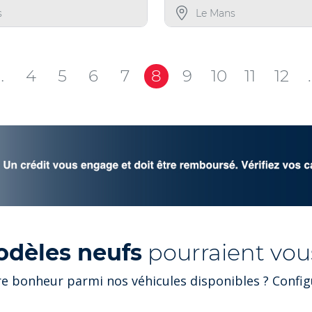
s
Le Mans
…
4
5
6
7
8
9
10
11
12
odèles neufs
pourraient vous
e bonheur parmi nos véhicules disponibles ? Configu