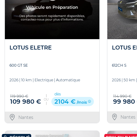
LOTUS E
LOTUS ELETRE
612CH S
600 GT SE
2026
|
50 km
2026
|
10 km
|
Electrique
|
Automatique
dès
114 990 €
119 990 €
OU
99 980
109 980 €
2104 €
/mois
Nantes
Nantes