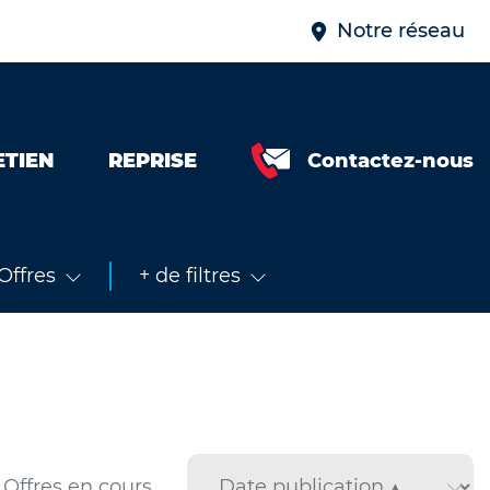
Notre réseau
ETIEN
REPRISE
Contactez-nous
Neuve &
faible km
Occasion
Offres
+ de filtres
Offres en cours