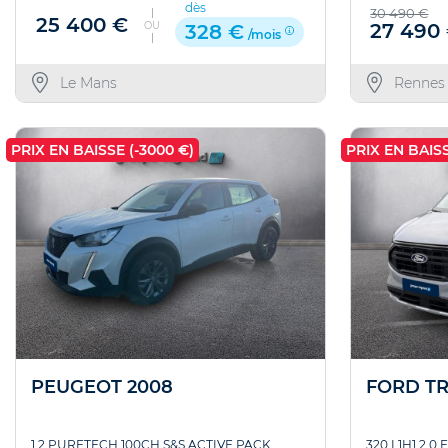
dès
30 490 €
25 400 €
OU
27 490
328 €
/mois
Le Mans
Rennes
PRIX EN BAISSE (-3000 €)
PRIX EN BAISS
PEUGEOT 2008
FORD TR
1.2 PURETECH 100CH S&S ACTIVE PACK
320 L1H1 2.