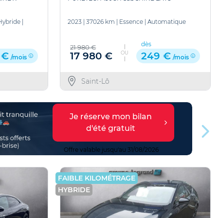
Hybride
|
2023
|
37026 km
|
Essence
|
Automatique
dès
21 980 €
OU
17 980 €
 €
249 €
/mois
/mois
Saint-Lô
Je réserve mon bilan
d'été gratuit
Offre valable jusqu'au 31/08/2026
FAIBLE KILOMÉTRAGE
HYBRIDE