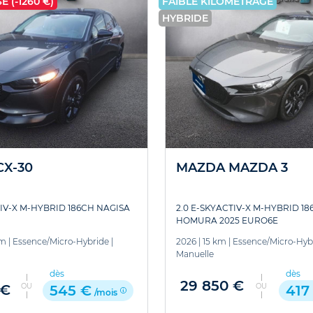
E (-1260 €)
FAIBLE KILOMÉTRAGE
HYBRIDE
X-30
MAZDA MAZDA 3
TIV-X M-HYBRID 186CH NAGISA
2.0 E-SKYACTIV-X M-HYBRID 18
HOMURA 2025 EURO6E
km
|
Essence/Micro-Hybride
|
2026
|
15 km
|
Essence/Micro-Hyb
Manuelle
dès
dès
29 850 €
OU
OU
 €
545 €
417
/mois