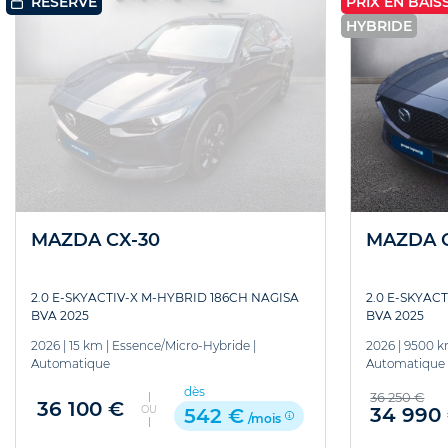
PRIX EN BAISS
RÉSERVÉ
HYBRIDE
MAZDA CX-30
MAZDA C
2.0 E-SKYACTIV-X M-HYBRID 186CH NAGISA
2.0 E-SKYAC
BVA 2025
BVA 2025
2026
|
15 km
|
Essence/Micro-Hybride
|
2026
|
9500 
Automatique
Automatique
dès
36 250 €
36 100 €
OU
34 990
542 €
/mois