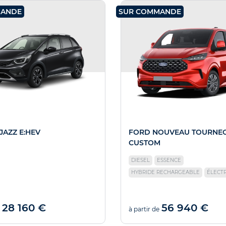
MANDE
SUR COMMANDE
JAZZ E:HEV
FORD NOUVEAU TOURNE
CUSTOM
DIESEL
ESSENCE
HYBRIDE RECHARGEABLE
ÉLECT
28 160 €
56 940 €
à partir de