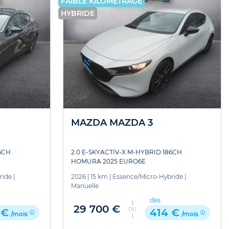
FAIBLE KILOMÉTRAGE
HYBRIDE
MAZDA MAZDA 3
6CH
2.0 E-SKYACTIV-X M-HYBRID 186CH
HOMURA 2025 EURO6E
ride
|
2026
|
15 km
|
Essence/Micro-Hybride
|
Manuelle
dès
29 700 €
OU
 €
414 €
/mois
/mois