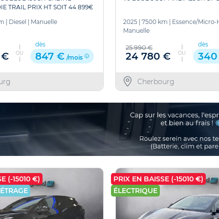
 TRAIL PRIX HT SOIT 44 899€
km
|
Diesel
|
Manuelle
2025
|
7500 km
|
Essence/Micro-
Manuelle
dès
dès
25 990 €
OU
OU
 €
24 780 €
847 €
340
/mois
urg
Cherbourg
E (-15010 €)
PRIX EN BAISSE (-15010 €)
MÉTRAGE
ÉLECTRIQUE