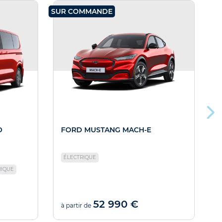
SUR COMMANDE
SU
O
FORD MUSTANG MACH-E
D
ÉLECTRIQUE
RIQUE
52 990 €
à partir de
à