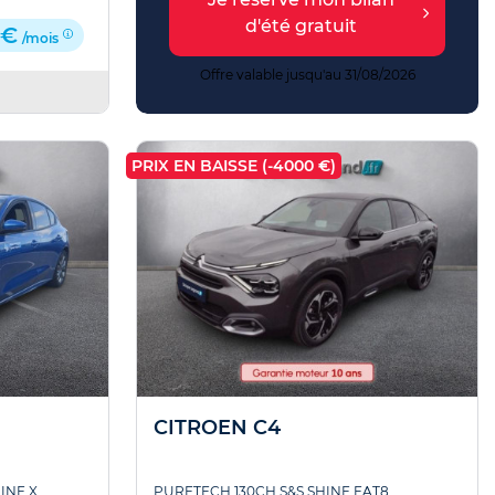
bilités
d'été gratuit
 €
/mois
 31/08/2026
Offre valable jusqu'au 31/08/2026
PRIX EN BAISSE (-4000 €)
CITROEN C4
INE X
PURETECH 130CH S&S SHINE EAT8