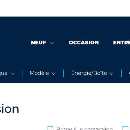
NEUF
OCCASION
ENTR
que
Modèle
Énergie/Boîte
sion
Prime à la conversion