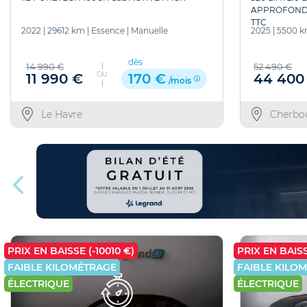
APPROFONDIE
TTC
2022
|
29612 km
|
Essence
|
Manuelle
2025
|
5500 
dès
14 990 €
52 490 €
OU
11 990 €
44 400
170 €
/mois
Le Havre
Cherbo
PRIX EN BAISSE (-10010 €)
PRIX EN BAISS
FAIBLE KILOMÉTRAGE
FAIBLE KILO
ÉLECTRIQUE
ÉLECTRIQUE