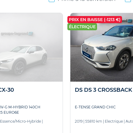
PRIX EN BAISSE (-1213 €)
ÉLECTRIQUE
X-30
DS DS 3 CROSSBACK
TIV-G M-HYBRID 140CH
E-TENSE GRAND CHIC
5 EURO6E
Essence/Micro-Hybride
|
2019
|
55810 km
|
Electrique
|
Aut