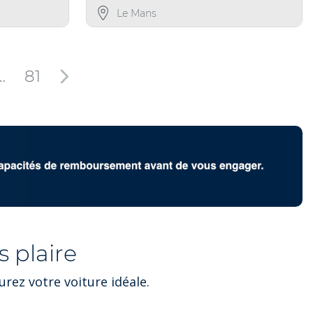
Le Mans
…
81
 plaire
rez votre voiture idéale.