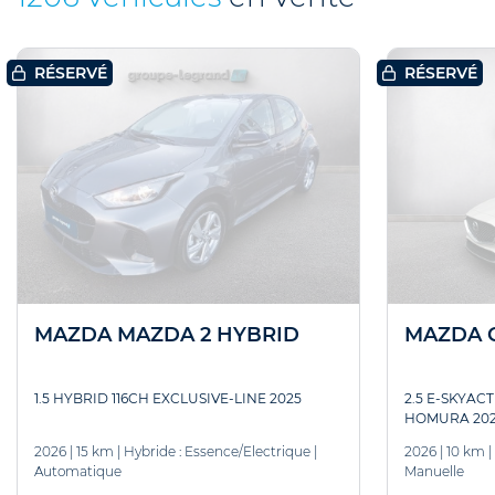
RÉSERVÉ
RÉSERVÉ
MAZDA MAZDA 2 HYBRID
MAZDA C
1.5 HYBRID 116CH EXCLUSIVE-LINE 2025
2.5 E-SKYAC
HOMURA 202
2026
|
15 km
|
Hybride : Essence/Electrique
|
2026
|
10 km
|
Automatique
Manuelle