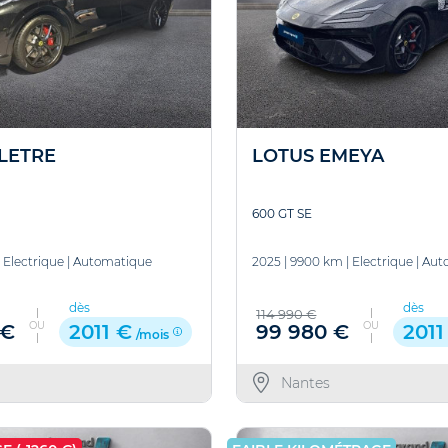
LETRE
LOTUS EMEYA
600 GT SE
|
Electrique
|
Automatique
2025
|
9900 km
|
Electrique
|
Aut
dès
dès
114 990 €
OU
OU
 €
99 980 €
2011 €
2011
/mois
Nantes