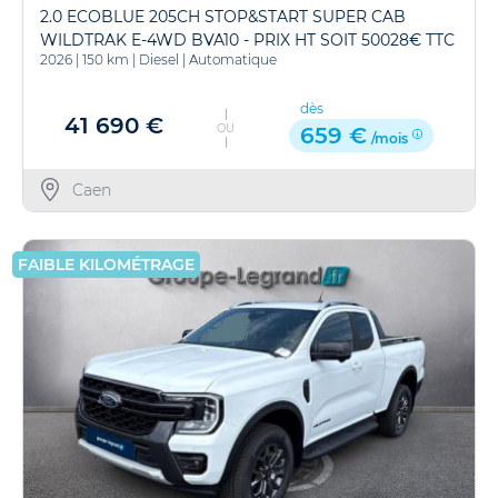
2.0 ECOBLUE 205CH STOP&START SUPER CAB
WILDTRAK E-4WD BVA10 - PRIX HT SOIT 50028€ TTC
2026
|
150 km
|
Diesel
|
Automatique
dès
41 690 €
OU
659 €
/mois
Caen
FAIBLE KILOMÉTRAGE