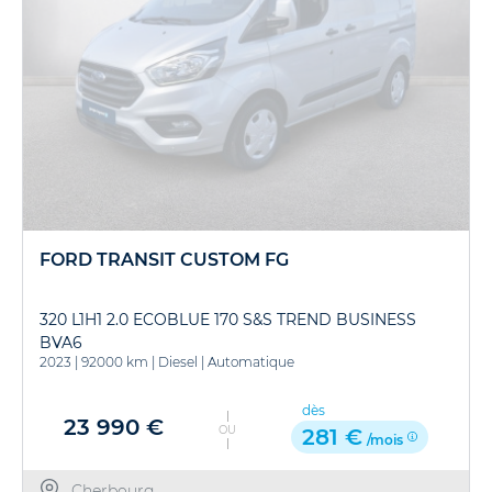
FORD TRANSIT CUSTOM FG
320 L1H1 2.0 ECOBLUE 170 S&S TREND BUSINESS
BVA6
2023
|
92000 km
|
Diesel
|
Automatique
dès
23 990 €
OU
281 €
/mois
Cherbourg