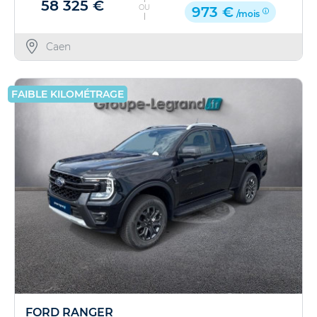
58 325 €
OU
973 €
/mois
Caen
FAIBLE KILOMÉTRAGE
FORD RANGER