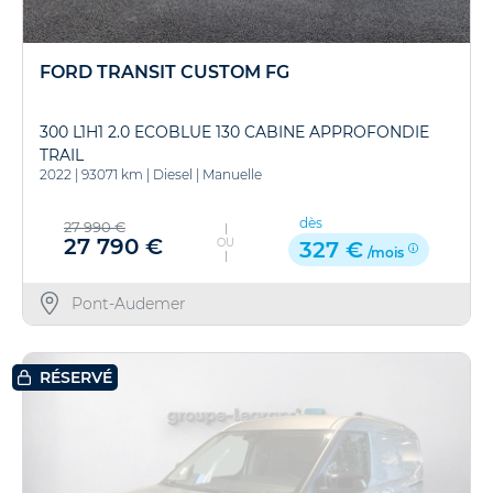
FORD TRANSIT CUSTOM FG
300 L1H1 2.0 ECOBLUE 130 CABINE APPROFONDIE
TRAIL
2022
|
93071 km
|
Diesel
|
Manuelle
dès
27 990 €
27 790 €
OU
327 €
/mois
Pont-Audemer
RÉSERVÉ