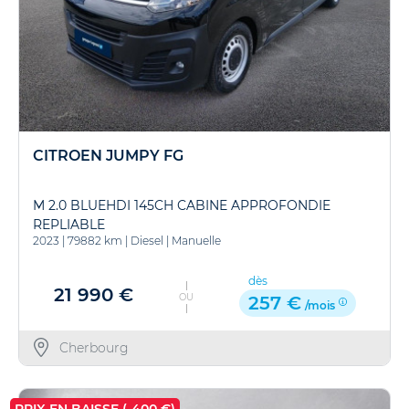
CITROEN JUMPY FG
M 2.0 BLUEHDI 145CH CABINE APPROFONDIE
REPLIABLE
2023
|
79882 km
|
Diesel
|
Manuelle
dès
21 990 €
OU
257 €
/mois
Cherbourg
PRIX EN BAISSE (-400 €)