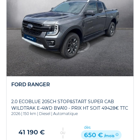
FORD RANGER
2.0 ECOBLUE 205CH STOP&START SUPER CAB
WILDTRAK E-4WD BVA10 - PRIX HT SOIT 49428€ TTC
2026
|
150 km
|
Diesel
|
Automatique
dès
41 190 €
OU
650 €
/mois