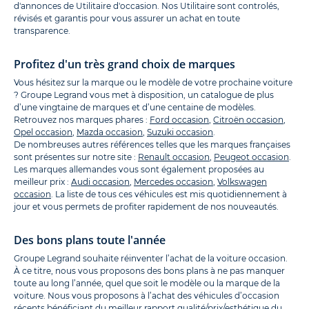
d'annonces de Utilitaire d'occasion. Nos Utilitaire sont controlés,
révisés et garantis pour vous assurer un achat en toute
transparence.
Profitez d'un très grand choix de marques
Vous hésitez sur la marque ou le modèle de votre prochaine voiture
? Groupe Legrand vous met à disposition, un catalogue de plus
d’une vingtaine de marques et d’une centaine de modèles.
Retrouvez nos marques phares :
Ford occasion
,
Citroën occasion
,
Opel occasion
,
Mazda occasion
,
Suzuki occasion
.
De nombreuses autres références telles que les marques françaises
sont présentes sur notre site :
Renault occasion
,
Peugeot occasion
.
Les marques allemandes vous sont également proposées au
meilleur prix :
Audi occasion
,
Mercedes occasion
,
Volkswagen
occasion
. La liste de tous ces véhicules est mis quotidiennement à
jour et vous permets de profiter rapidement de nos nouveautés.
Des bons plans toute l'année
Groupe Legrand souhaite réinventer l’achat de la voiture occasion.
À ce titre, nous vous proposons des bons plans à ne pas manquer
toute au long l’année, quel que soit le modèle ou la marque de la
voiture. Nous vous proposons à l’achat des véhicules d’occasion
récents bénéficiant du meilleur rapport qualité/prix/esthétique du