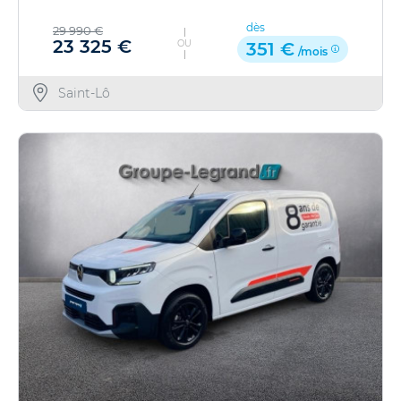
dès
29 990 €
23 325 €
OU
351 €
/mois
Saint-Lô