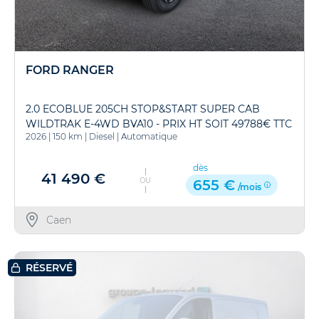
FORD RANGER
2.0 ECOBLUE 205CH STOP&START SUPER CAB
WILDTRAK E-4WD BVA10 - PRIX HT SOIT 49788€ TTC
2026
|
150 km
|
Diesel
|
Automatique
dès
41 490 €
OU
655 €
/mois
Caen
RÉSERVÉ