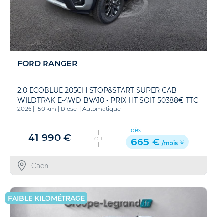
FORD RANGER
2.0 ECOBLUE 205CH STOP&START SUPER CAB
WILDTRAK E-4WD BVA10 - PRIX HT SOIT 50388€ TTC
2026
|
150 km
|
Diesel
|
Automatique
dès
41 990 €
OU
665 €
/mois
Caen
FAIBLE KILOMÉTRAGE