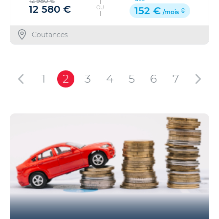
12 980 €
12 580 €
OU
152 €
/mois
Coutances
1
2
3
4
5
6
7