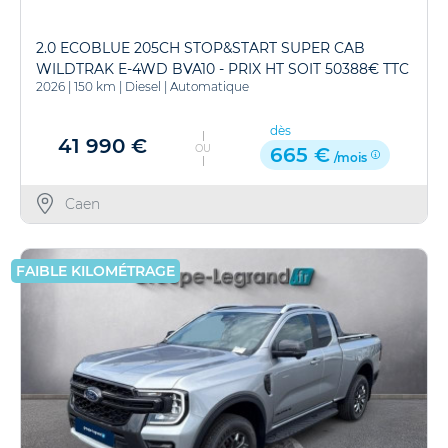
2.0 ECOBLUE 205CH STOP&START SUPER CAB
WILDTRAK E-4WD BVA10 - PRIX HT SOIT 50388€ TTC
2026
|
150 km
|
Diesel
|
Automatique
dès
41 990 €
OU
665 €
/mois
Caen
FAIBLE KILOMÉTRAGE