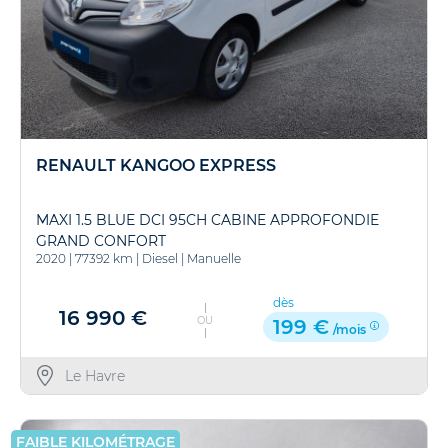
RENAULT KANGOO EXPRESS
MAXI 1.5 BLUE DCI 95CH CABINE APPROFONDIE
GRAND CONFORT
2020
|
77392 km
|
Diesel
|
Manuelle
dès
16 990 €
OU
199 €
/mois
Le Havre
FAIBLE KILOMÉTRAGE