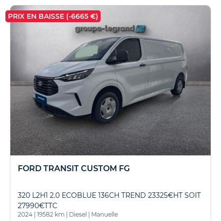
PRIX EN BAISSE (-6665 €)
FORD TRANSIT CUSTOM FG
320 L2H1 2.0 ECOBLUE 136CH TREND 23325€HT SOIT
27990€TTC
2024
|
19582 km
|
Diesel
|
Manuelle